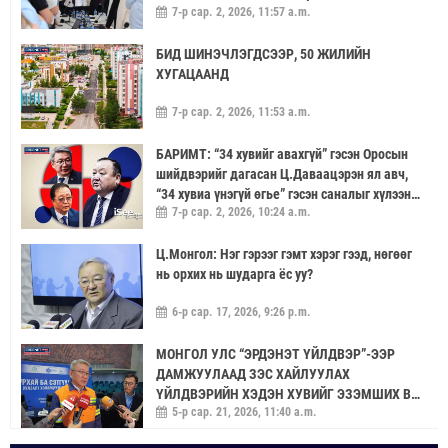
7-р сар. 2, 2026, 11:57 a.m.
САЙЖРУУЛААЧ
БИД ШИНЭЧЛЭГДСЭЭР, 50 ЖИЛИЙН
ХУГАЦААНД
7-р сар. 2, 2026, 11:53 a.m.
БАРИМТ: “34 хувийг авахгүй” гэсэн Оросын
шийдвэрийг дагасан Ц.Даваацэрэн ял авч,
“34 хувиа үнэгүй өгье” гэсэн саналыг хүлээн
7-р сар. 2, 2026, 10:24 a.m.
аваагүй хүмүүс хариуцлагагүй үлдэв
Ц.Монгол: Нэг гэрээг гэмт хэрэг гээд, нөгөөг
нь орхих нь шударга ёс уу?
6-р сар. 17, 2026, 9:26 p.m.
МОНГОЛ УЛС “ЭРДЭНЭТ ҮЙЛДВЭР”-ЭЭР
ДАМЖУУЛААД ЗЭС ХАЙЛУУЛАХ
ҮЙЛДВЭРИЙН ХЭДЭН ХУВИЙГ ЭЗЭМШИХ ВЭ
5-р сар. 21, 2026, 11:40 a.m.
ГЭДЭГ АСУУДАЛ ГАРЧ ИРНЭ