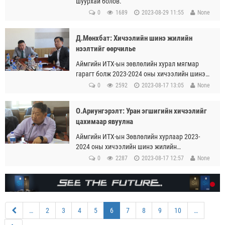
шуурхай болов.
0
1689
2023-08-29 11:55
None
Д.Мөнхбат: Хичээлийн шинэ жилийн
нээлтийг өөрчилье
Аймгийн ИТХ-ын зөвлөлийн хурал мягмар
гарагт болж 2023-2024 оны хичээлийн шинэ
жилийн бэлтгэл ажилтай танилцлаа.
0
2592
2023-08-17 13:05
None
О.Ариунгэрэлт: Уран эгшигийн хичээлийг
цахимаар явуулна
Аймгийн ИТХ-ын Зөвлөлийн хурлаар 2023-
2024 оны хичээлийн шинэ жилийн
бэлтгэлийн талаар танилцсан юм.
0
2287
2023-08-17 12:57
None
(current)
…
2
3
4
5
6
7
8
9
10
…