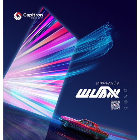
ЗУУН НАСЫГ ДАВСАН “ХӨВЧИЙН ХӨХ
ГОНИО” АЛДАРТАЙ Д.ГОНЧИГДАГВА
2-р сар. 17, 2026, 10:38 a.m.
ОРОН НУТАГТ ГАЗАР ОЛГОХ ЭРХ МЭДЛИЙГ
ШИЛЖҮҮЛНЭ
1-р сар. 19, 2026, 10:54 a.m.
ТЭТГЭВРИЙН ЗЭЭЛИЙН ХҮҮГ БУУРУУЛАХ,
УРТАСГАХ ЧИГЛЭЛЭЭР АЖИЛЛАНА
1-р сар. 19, 2026, 10:52 a.m.
ИРГЭДИЙН НЭРИЙН ДАНСНЫ
ХУРИМТЛАЛЫГ НЭГ САЯД ХҮРГЭНЭ
1-р сар. 19, 2026, 10:48 a.m.
ЭНЭ ЖИЛ БҮХ НИЙТЭЭРЭЭ 15 ХОНОГ АМРАХ
НЬ