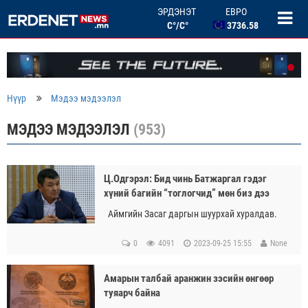
ЭРДЭНЭТ
3736.58
C°/C°
БНХАУ ЮАНЬ
506.33
ОХУ РУБЛЬ
46.46
БНСУ ВОН
2.67
Нүүр
Мэдээ мэдээлэл
МЭДЭЭ МЭДЭЭЛЭЛ
(953)
Ц.Одгэрэл: Бид чинь Батжаргал гэдэг
хүний багийн “тоглогчид” мөн биз дээ
Аймгийн Засаг даргын шуурхай хуралдав.
0
4091
2023-09-25 15:55
None
Амарын талбай аранжин зэсийн өнгөөр
туяарч байна