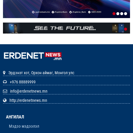
1-р сар. 7, 2026, 3:41 p.m.
РЕДАКЦИУДЫН НЭГДЭЛ “ГАН ҮЗЭГ”
ШАГНАЛ ХҮРТЛЭЭ
12-р сар. 22, 2025, 11:29 a.m.
ЗАРЛАЛ
12-р сар. 19, 2025, 3:20 p.m.
Эрдэнэт хот, Орхон аймаг, Монгол улс
ОРХОН АЙМГИЙН ТӨСВИЙН ЕРӨНХИЙЛӨН
+976 88889999
ЗАХИРАГЧИЙН 2026 ОНЫ ХУДАЛДАН АВАХ
АЖИЛЛАГААНЫ ТӨЛӨВЛӨГӨӨ БАТЛАГДЛАА
info@erdenetnews.mn
12-р сар. 16, 2025, 9:47 a.m.
http://erdenetnews.mn
ЛАНЖГАР ҮЙЛДВЭР МААНЬ
ЭРДЭНЭТЧҮҮДЭЭС ӨГӨӨЖ ХИШГЭЭ
АНГИЛАЛ
ХАРАМЛАСААР Л БАЙХ УУ
12-р сар. 11, 2025, 4:06 p.m.
Мэдээ мэдээлэл