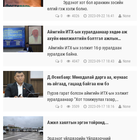
Эрдэнэт хот бол аранжин зэсийн
өлгий гэж хэлж болно.
0
4026
2023-09-22 16:41
None
Аймгийн ИТХ-ын хуралдаанаар хөдөө аж
ахуйн өвөлжилтийн бэлтгэл ажлын
явцыг танилцууллаа
Аймгийн ИТХ-ын ээлжит 16-р хуралдаан
хуралдаж байна.
0
4047
2023-09-17 18:43
None
Д.Өсөхбаяр: Мөнхдалай дарга аа, юунаас
нь айгаад, гацаад байгаа юм бэ
Пүрэв гарат болсон аймгийн ИТХ-ын ээлжит
хуралдаанаар “Хот тохижуулах газар,
Цэцэрлэгжүүлэлт ногоон байгууламжийн
0
3509
2023-09-17 18:16
None
газрын бүтэц, орон тоо, цалингийн
зэрэглэлийг шинэчлэн батлах тухай” гэсэн
Ажил хаялтын эргэн тойронд...
асуудлыг авч хэлэлцсэн юм.
Эрдэнэт үйлдвэрийн Үйлдвэрчний