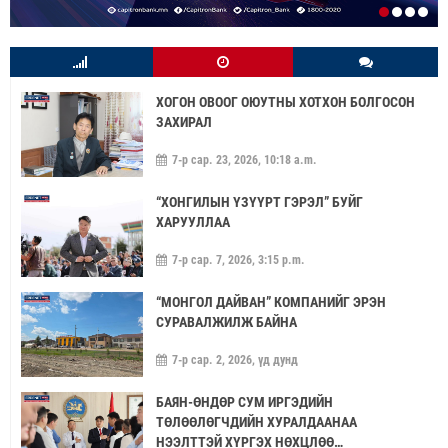
ХОГОН ОВООГ ОЮУТНЫ ХОТХОН БОЛГОСОН
ЗАХИРАЛ
7-р сар. 23, 2026, 10:18 a.m.
“ХОНГИЛЫН ҮЗҮҮРТ ГЭРЭЛ” БУЙГ
ХАРУУЛЛАА
7-р сар. 7, 2026, 3:15 p.m.
“МОНГОЛ ДАЙВАН” КОМПАНИЙГ ЭРЭН
СУРАВАЛЖИЛЖ БАЙНА
7-р сар. 2, 2026, үд дунд
БАЯН-ӨНДӨР СУМ ИРГЭДИЙН
ТӨЛӨӨЛӨГЧДИЙН ХУРАЛДААНАА
НЭЭЛТТЭЙ ХҮРГЭХ НӨХЦЛӨӨ