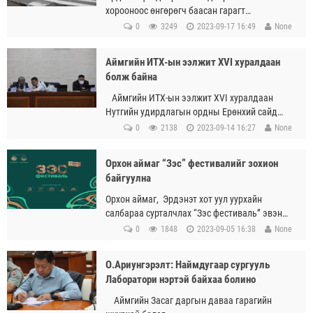
хорооноос өнгөрөгч баасан гарагт
хэсэгчилсэн ажил хаялт зохион байгууллаа
0
3249
2023-09-17 16:49
None
гэх мэдээлэл өглөө эрт цахим орчинд
цацагдлаа.
Аймгийн ИТХ-ын ээлжит XVI хуралдаан
болж байна
Аймгийн ИТХ-ын ээлжит XVI хуралдаан
Нутгийн удирдлагын ордны Ерөнхий сайд
Амарын танхимд болж байна.
0
2138
2023-09-14 16:27
None
Орхон аймаг “Зэс” фестивалийг зохион
байгуулна
Орхон аймаг, Эрдэнэт хот уул уурхайн
салбараа сурталчлах “Зэс фестиваль” эвэнт
арга хэмжээг энэ сарын 22, 23-ны өдрүүдэд
0
1848
2023-09-05 16:38
None
зохион байгуулна.
О.Ариунгэрэлт: Наймдугаар сургууль
Лаборатори нэртэй байхаа болино
Аймгийн Засаг даргын даваа гарагийн