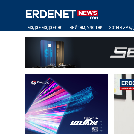
МЭДЭЭ МЭДЭЭЛЭЛ
НИЙГЭМ, УЛС ТӨР
ХОТЫН АМЬД