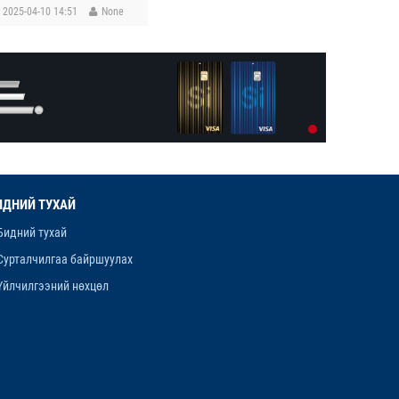
2025-04-10 14:51
None
ИДНИЙ ТУХАЙ
Бидний тухай
Сурталчилгаа байршуулах
Үйлчилгээний нөхцөл