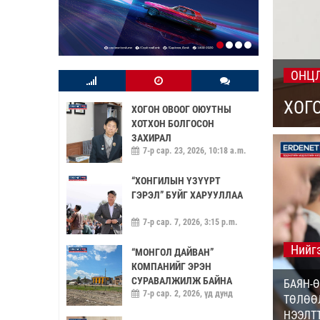
ОНЦ
ХОГ
ХОГОН ОВООГ ОЮУТНЫ
ХОТХОН БОЛГОСОН
ЗАХИРАЛ
7-р сар. 23, 2026, 10:18 a.m.
“ХОНГИЛЫН ҮЗҮҮРТ
ГЭРЭЛ” БУЙГ ХАРУУЛЛАА
7-р сар. 7, 2026, 3:15 p.m.
Нийгэ
“МОНГОЛ ДАЙВАН”
КОМПАНИЙГ ЭРЭН
СУРАВАЛЖИЛЖ БАЙНА
БАЯН-
7-р сар. 2, 2026, үд дунд
ТӨЛӨӨ
НЭЭЛТ