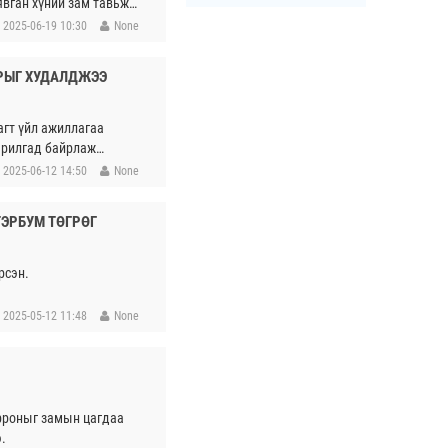
явган хүний зам тавьж
2025-06-19 10:30
None
ЙРЫГ ХУДАЛДЖЭЭ
агт үйл ажиллагаа
арилгад байрлаж
2025-06-12 14:50
None
ТЭРБУМ ТӨГРӨГ
рсэн.
2025-05-12 11:48
None
урроныг замын цагдаа
.