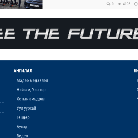
0
4196
АНГИЛАЛ
Б
Мэдээ мэдээлэл
Нийгэм, Улс төр
Хотын амьдрал
Уул уурхай
Тендер
Бусад
Видео