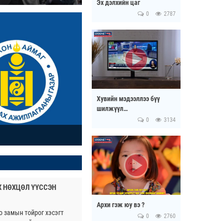
Эх дэлхийн цаг
0
2787
Хувийн мэдээллээ бүү
шилжүүл…
0
3134
Х НӨХЦӨЛ ҮҮССЭН
Архи гэж юу вэ ?
о замын тойрог хэсэгт
0
2760