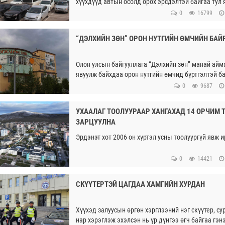
хүүхдүүд автын осолд орох эрсдэлтэй байгаа тул 
өгнө үү” гэсэн санал ирүүлсэн.
0
16799
“ДЭЛХИЙН ЗӨН” ОРОН НУТГИЙН ӨМЧИЙН БА
Олон улсын байгууллага “Дэлхийн зөн” манай айм
явуулж байхдаа орон нутгийн өмчид бүртгэлтэй б
байсан.
0
9687
УХААЛАГ ТООЛУУРААР ХАНГАХАД 14 ОРЧИМ 
ЗАРЦУУЛНА
Эрдэнэт хот 2006 он хүртэл усны тоолуургүй явж и
0
14421
СКҮҮТЕРТЭЙ ЦАГДАА ХАМГИЙН ХУРДАН
Хүүхэд залуусын өргөн хэрглээний нэг скүүтер, с
нар хэрэглэж эхэлсэн нь үр дүнгээ өгч байгаа гэнэ