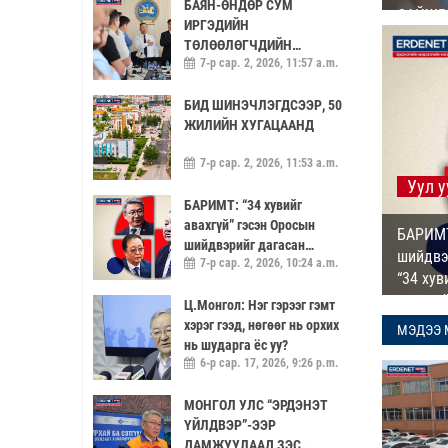
БАЯН-ӨНДӨР СУМ
САЙЖР
ИРГЭДИЙН
ТӨЛӨӨЛӨГЧДИЙН
7-р сар. 2, 2026, 11:57 a.m.
ХУРАЛДААНАА НЭЭЛТТЭЙ
ХҮРГЭХ НӨХЦЛӨӨ
САЙЖРУУЛААЧ
БИД ШИНЭЧЛЭГДСЭЭР, 50
ЖИЛИЙН ХУГАЦААНД
7-р сар. 2, 2026, 11:53 a.m.
Уул у
БАРИМТ: “34 хувийг
авахгүй” гэсэн Оросын
БАРИМТ
шийдвэрийг дагасан
шийдвэ
7-р сар. 2, 2026, 10:24 a.m.
Ц.Даваацэрэн ял авч, “34
“34 хув
хувиа үнэгүй өгье” гэсэн
аваагүй
саналыг хүлээн аваагүй
Ц.Монгол: Нэг гэрээг гэмт
хүмүүс хариуцлагагүй үлдэв
хэрэг гээд, нөгөөг нь орхих
МЭДЭЭ 
нь шударга ёс уу?
6-р сар. 17, 2026, 9:26 p.m.
МОНГОЛ УЛС “ЭРДЭНЭТ
ҮЙЛДВЭР”-ЭЭР
ДАМЖУУЛААД ЗЭС