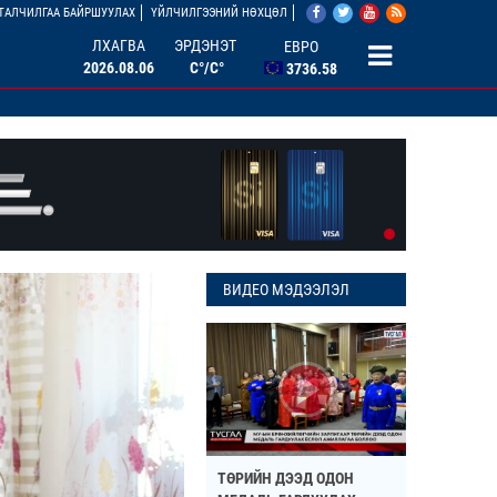
АНУ ДОЛЛАР
ТАЛЧИЛГАА БАЙРШУУЛАХ
ҮЙЛЧИЛГЭЭНИЙ НӨХЦӨЛ
3527.07
ЛХАГВА
ЭРДЭНЭТ
ЕВРО
2026.08.06
C°/C°
3736.58
БНХАУ ЮАНЬ
506.33
ОХУ РУБЛЬ
46.46
БНСУ ВОН
2.67
ВИДЕО МЭДЭЭЛЭЛ
ТӨРИЙН ДЭЭД ОДОН