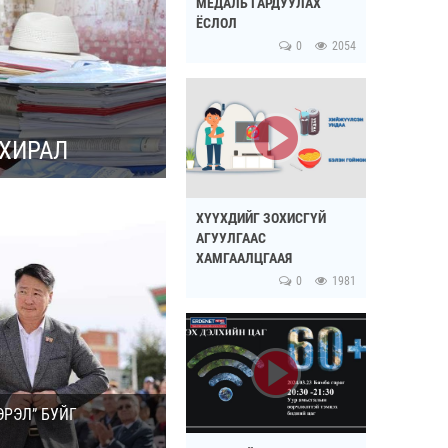
МЕДАЛЬ ГАРДУУЛАХ
ЁСЛОЛ
0
2054
АХИРАЛ
ХҮҮХДИЙГ ЗОХИСГҮЙ
АГУУЛГААС
ХАМГААЛЦГААЯ
0
1981
ЭРЭЛ” БУЙГ