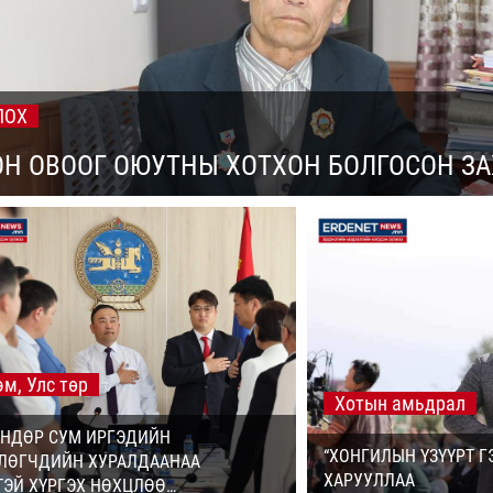
ЛОХ
ОН ОВООГ ОЮУТНЫ ХОТХОН БОЛГОСОН З
м, Улс төр
Хотын амьдрал
ӨНДӨР СУМ ИРГЭДИЙН
“ХОНГИЛЫН ҮЗҮҮРТ Г
ЛӨГЧДИЙН ХУРАЛДААНАА
ХАРУУЛЛАА
ТЭЙ ХҮРГЭХ НӨХЦЛӨӨ