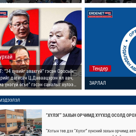
УУЛААЧ
урхай
Тендер
: “34 хувийг авахгүй” гэсэн Оросын
рийг дагасан Ц.Даваацэрэн ял авч,
ЗАРЛАЛ
иа үнэгүй өгье” гэсэн саналыг хүлээн
 хүмүүс хариуцлагагүй үлдэв
МЭДЭЭЛЭЛ
“ХҮЛЭГ” ЗАХЫН ОРЧИМД ХҮҮХЭД ОСОЛД ОРО
“Хотын төв дэх “Хүлэг” хүнсний захын орчимд авт