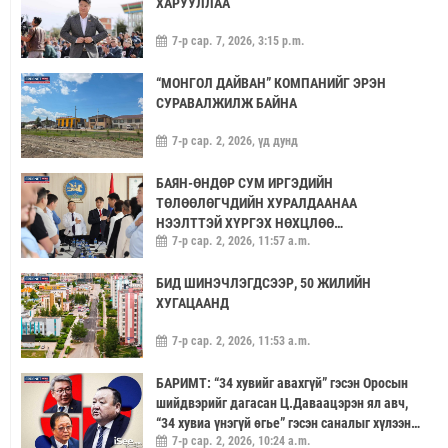
ХАРУУЛЛАА
7-р сар. 7, 2026, 3:15 p.m.
“МОНГОЛ ДАЙВАН” КОМПАНИЙГ ЭРЭН
СУРАВАЛЖИЛЖ БАЙНА
7-р сар. 2, 2026, үд дунд
БАЯН-ӨНДӨР СУМ ИРГЭДИЙН
ТӨЛӨӨЛӨГЧДИЙН ХУРАЛДААНАА
НЭЭЛТТЭЙ ХҮРГЭХ НӨХЦЛӨӨ
7-р сар. 2, 2026, 11:57 a.m.
САЙЖРУУЛААЧ
БИД ШИНЭЧЛЭГДСЭЭР, 50 ЖИЛИЙН
ХУГАЦААНД
7-р сар. 2, 2026, 11:53 a.m.
БАРИМТ: “34 хувийг авахгүй” гэсэн Оросын
шийдвэрийг дагасан Ц.Даваацэрэн ял авч,
“34 хувиа үнэгүй өгье” гэсэн саналыг хүлээн
7-р сар. 2, 2026, 10:24 a.m.
аваагүй хүмүүс хариуцлагагүй үлдэв