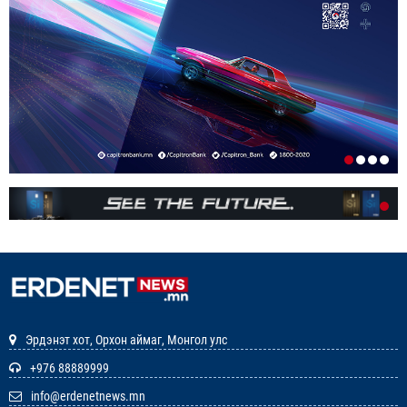
УРТАСГАХ ЧИГЛЭЛЭЭР АЖИЛЛАНА
1-р сар. 19, 2026, 10:52 a.m.
ИРГЭДИЙН НЭРИЙН ДАНСНЫ
ХУРИМТЛАЛЫГ НЭГ САЯД ХҮРГЭНЭ
1-р сар. 19, 2026, 10:48 a.m.
ЭНЭ ЖИЛ БҮХ НИЙТЭЭРЭЭ 15 ХОНОГ АМРАХ
НЬ
1-р сар. 7, 2026, 3:41 p.m.
РЕДАКЦИУДЫН НЭГДЭЛ “ГАН ҮЗЭГ”
ШАГНАЛ ХҮРТЛЭЭ
12-р сар. 22, 2025, 11:29 a.m.
Эрдэнэт хот, Орхон аймаг, Монгол улс
ЗАРЛАЛ
+976 88889999
info@erdenetnews.mn
12-р сар. 19, 2025, 3:20 p.m.