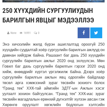
250 ХҮҮХДИЙН СУРГУУЛИУДЫН
БАРИЛГЫН ЯВЦЫГ МЭДЭЭЛЛЭЭ
None
16991
0
Энэ хичээлийн жилд бүрэн ашиглалтад ороогүй 250
хүүхдийн суудалтай хоёр сургуулийн барилгын ажлууд он
дамнан хийгдэж байна. Рашаант баг дахь 250 хүүхдийн
сургуулийн барилгын ажлыг 2020 онд эхлүүлсэн. Мөн
Говил баг дахь сургуулийн барилгын гэрээг 2020 онд
хийж, өнөөдрийг хүртэл үргэлжилж байна. Дээрх хоёр
сургуулийн барилгын ажлын явц одоогийн байдлаар
төсөл арга хэмжээний зураг төсвийн зохиогч болох
“Гранд тек” ХХК-тай аймгийн ЗДТГ-ын Ажлын хэсэг
уулзалт зохион байгуулсан. “Гранд тек” ХХК-иас зураг
төсвийн магадлалын ерөнхий дүгнэлтйг хүлээн авсан гэж
Хөрөнгө оруулалт хөгжлийн бодлогын хэлтсийн