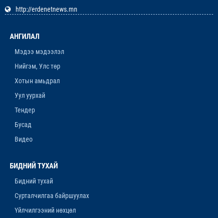
http://erdenetnews.mn
ОРХОН АЙМГИЙН ТӨСВИЙН ЕРӨНХИЙЛӨН
ЗАХИРАГЧИЙН 2026 ОНЫ ХУДАЛДАН АВАХ
АНГИЛАЛ
АЖИЛЛАГААНЫ ТӨЛӨВЛӨГӨӨ БАТЛАГДЛАА
12-р сар. 16, 2025, 9:47 a.m.
Мэдээ мэдээлэл
Нийгэм, Улс төр
ЛАНЖГАР ҮЙЛДВЭР МААНЬ
ЭРДЭНЭТЧҮҮДЭЭС ӨГӨӨЖ ХИШГЭЭ
Хотын амьдрал
ХАРАМЛАСААР Л БАЙХ УУ
Уул уурхай
12-р сар. 11, 2025, 4:06 p.m.
Тендер
ОРОН НУТАГТ ХДХВ-ИЙН ХАЛДВАРТАЙ
Бусад
ХҮМҮҮСЭЭ ЭМЧЛЭХЭД БЭЛЭН ҮҮ
Видео
12-р сар. 4, 2025, 6:26 p.m.
“ЯНЗАГА” ЗУСЛАНГ 25 ТЭРБУМ ТӨГРӨГӨӨР
БИДНИЙ ТУХАЙ
БҮРЭН ШИНЭЧИЛНЭ
Бидний тухай
11-р сар. 14, 2025, 5:53 p.m.
Сурталчилгаа байршуулах
Үйлчилгээний нөхцөл