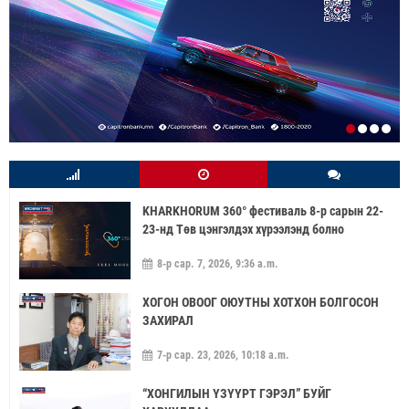
KHARKHORUM 360° фестиваль 8-р сарын 22-
23-нд Төв цэнгэлдэх хүрээлэнд болно
8-р сар. 7, 2026, 9:36 a.m.
ХОГОН ОВООГ ОЮУТНЫ ХОТХОН БОЛГОСОН
ЗАХИРАЛ
7-р сар. 23, 2026, 10:18 a.m.
“ХОНГИЛЫН ҮЗҮҮРТ ГЭРЭЛ” БУЙГ