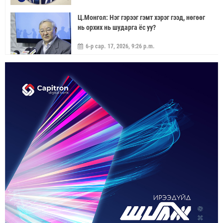
Ц.Монгол: Нэг гэрээг гэмт хэрэг гээд, нөгөөг
нь орхих нь шударга ёс уу?
6-р сар. 17, 2026, 9:26 p.m.
МОНГОЛ УЛС “ЭРДЭНЭТ ҮЙЛДВЭР”-ЭЭР
ДАМЖУУЛААД ЗЭС ХАЙЛУУЛАХ
ҮЙЛДВЭРИЙН ХЭДЭН ХУВИЙГ ЭЗЭМШИХ ВЭ
5-р сар. 21, 2026, 11:40 a.m.
ГЭДЭГ АСУУДАЛ ГАРЧ ИРНЭ
ЗУУН НАСЫГ ДАВСАН “ХӨВЧИЙН ХӨХ
ГОНИО” АЛДАРТАЙ Д.ГОНЧИГДАГВА
2-р сар. 17, 2026, 10:38 a.m.
ОРОН НУТАГТ ГАЗАР ОЛГОХ ЭРХ МЭДЛИЙГ
ШИЛЖҮҮЛНЭ
1-р сар. 19, 2026, 10:54 a.m.
ТЭТГЭВРИЙН ЗЭЭЛИЙН ХҮҮГ БУУРУУЛАХ,