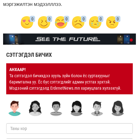
мэргэжилтэн мэдээлллээ.
0
0
0
0
0
0
СЭТГЭГДЭЛ БИЧИХ
АНХААР!
Та сэтгэгдэл бичихдээ хууль зүйн болон ёс суртахууныг
баримтална уу. Ёс бус сэтгэгдлийг админ устгах эрхтэй.
Мэдээний сэтгэгдэлд ErdenetNews.mn хариуцлага хүлээхгүй.