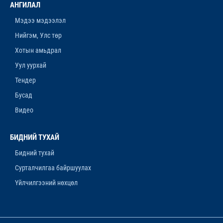
АНГИЛАЛ
АЖИЛЛАГААНЫ ТӨЛӨВЛӨГӨӨ БАТЛАГДЛАА
12-р сар. 16, 2025, 9:47 a.m.
Мэдээ мэдээлэл
Нийгэм, Улс төр
ЛАНЖГАР ҮЙЛДВЭР МААНЬ
ЭРДЭНЭТЧҮҮДЭЭС ӨГӨӨЖ ХИШГЭЭ
Хотын амьдрал
ХАРАМЛАСААР Л БАЙХ УУ
Уул уурхай
12-р сар. 11, 2025, 4:06 p.m.
Тендер
ОРОН НУТАГТ ХДХВ-ИЙН ХАЛДВАРТАЙ
Бусад
ХҮМҮҮСЭЭ ЭМЧЛЭХЭД БЭЛЭН ҮҮ
Видео
12-р сар. 4, 2025, 6:26 p.m.
“ЯНЗАГА” ЗУСЛАНГ 25 ТЭРБУМ ТӨГРӨГӨӨР
БИДНИЙ ТУХАЙ
БҮРЭН ШИНЭЧИЛНЭ
Бидний тухай
11-р сар. 14, 2025, 5:53 p.m.
Сурталчилгаа байршуулах
Үйлчилгээний нөхцөл