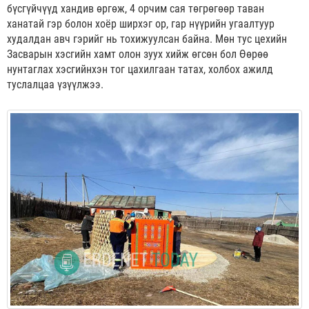
бүсгүйчүүд хандив өргөж, 4 орчим сая төгрөгөөр таван
ханатай гэр болон хоёр ширхэг ор, гар нүүрийн угаалтуур
худалдан авч гэрийг нь тохижуулсан байна. Мөн тус цехийн
Засварын хэсгийн хамт олон зуух хийж өгсөн бол Өөрөө
нунтаглах хэсгийнхэн тог цахилгаан татах, холбох ажилд
туслалцаа үзүүлжээ.