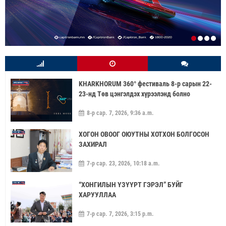
KHARKHORUM 360° фестиваль 8-р сарын 22-
23-нд Төв цэнгэлдэх хүрээлэнд болно
8-р сар. 7, 2026, 9:36 a.m.
ХОГОН ОВООГ ОЮУТНЫ ХОТХОН БОЛГОСОН
ЗАХИРАЛ
7-р сар. 23, 2026, 10:18 a.m.
“ХОНГИЛЫН ҮЗҮҮРТ ГЭРЭЛ” БУЙГ
ХАРУУЛЛАА
7-р сар. 7, 2026, 3:15 p.m.