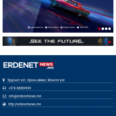
ИРГЭДИЙН НЭРИЙН ДАНСНЫ
ХУРИМТЛАЛЫГ НЭГ САЯД ХҮРГЭНЭ
1-р сар. 19, 2026, 10:48 a.m.
ЭНЭ ЖИЛ БҮХ НИЙТЭЭРЭЭ 15 ХОНОГ АМРАХ
НЬ
1-р сар. 7, 2026, 3:41 p.m.
РЕДАКЦИУДЫН НЭГДЭЛ “ГАН ҮЗЭГ”
ШАГНАЛ ХҮРТЛЭЭ
12-р сар. 22, 2025, 11:29 a.m.
Эрдэнэт хот, Орхон аймаг, Монгол улс
ЗАРЛАЛ
+976 88889999
info@erdenetnews.mn
12-р сар. 19, 2025, 3:20 p.m.
http://erdenetnews.mn
ОРХОН АЙМГИЙН ТӨСВИЙН ЕРӨНХИЙЛӨН
ЗАХИРАГЧИЙН 2026 ОНЫ ХУДАЛДАН АВАХ