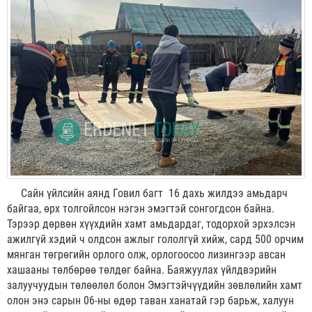
Сайн үйлсийн аянд Говил багт 16 дахь жилдээ амьдарч
байгаа, өрх толгойлсон нэгэн эмэгтэй сонгогдсон байна.
Тэрээр дөрвөн хүүхдийн хамт амьдардаг, тодорхой эрхэлсэн
ажилгүй хэдий ч олдсон ажлыг гололгүй хийж, сард 500 орчим
мянган төгрөгийн орлого олж, орлогоосоо лизингээр авсан
хашааны төлбөрөө төлдөг байна. Баяжуулах үйлдвэрийн
залуучуудын төлөөлөл болон Эмэгтэйчүүдийн зөвлөлийн хамт
олон энэ сарын 06-ны өдөр таван ханатай гэр барьж, халуун