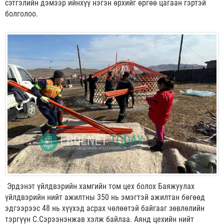
сэтгэлийн дэмээр ийнхүү нэгэн өрхийг өргөө цагаан гэртэй
болголоо.
Эрдэнэт үйлдвэрийн хамгийн том цех болох Баяжуулах
үйлдвэрийн нийт ажилтны 350 нь эмэгтэй ажилтан бөгөөд
эдгээрээс 48 нь хүүхэд асрах чөлөөтэй байгааг зөвлөлийн
тэргүүн С.Сэрээнэнжав хэлж байлаа. Аянд цехийн нийт