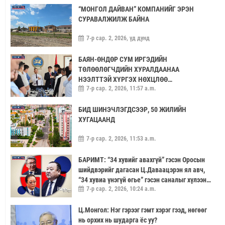
“МОНГОЛ ДАЙВАН” КОМПАНИЙГ ЭРЭН
СУРАВАЛЖИЛЖ БАЙНА
7-р сар. 2, 2026, үд дунд
БАЯН-ӨНДӨР СУМ ИРГЭДИЙН
ТӨЛӨӨЛӨГЧДИЙН ХУРАЛДААНАА
НЭЭЛТТЭЙ ХҮРГЭХ НӨХЦЛӨӨ
7-р сар. 2, 2026, 11:57 a.m.
САЙЖРУУЛААЧ
БИД ШИНЭЧЛЭГДСЭЭР, 50 ЖИЛИЙН
ХУГАЦААНД
7-р сар. 2, 2026, 11:53 a.m.
БАРИМТ: “34 хувийг авахгүй” гэсэн Оросын
шийдвэрийг дагасан Ц.Даваацэрэн ял авч,
“34 хувиа үнэгүй өгье” гэсэн саналыг хүлээн
7-р сар. 2, 2026, 10:24 a.m.
аваагүй хүмүүс хариуцлагагүй үлдэв
Ц.Монгол: Нэг гэрээг гэмт хэрэг гээд, нөгөөг
нь орхих нь шударга ёс уу?