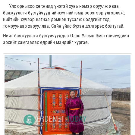
Улс орныхоо хөгжилд үнэтэй хувь нэмэр оруулж яваа
баяжуулагч бүсгүйчүүд ийнхүү нийгэмд эерэгээр үлгэрлэж,
нийтийн хүчээр нэгнээ дэмнэн тусалж болдгийг тод
томруунаар харууллаа. Сайн үйлс бүхэн дэлгэрэх болтугай.
Нийт баяжуулагч бүсгүйчүүддээ Олон Улсын Эмэгтэйчүүдийн
эрхийг хамгаалах өдрийн мэндийг хүргэе.