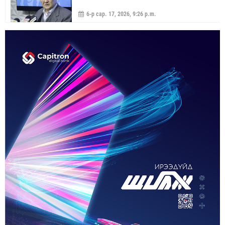
6-р сар. 17, 2026, 9:26 p.m.
МОНГОЛ УЛС “ЭРДЭНЭТ ҮЙЛДВЭР”-ЭЭР
ДАМЖУУЛААД ЗЭС ХАЙЛУУЛАХ
ҮЙЛДВЭРИЙН ХЭДЭН ХУВИЙГ ЭЗЭМШИХ ВЭ
5-р сар. 21, 2026, 11:40 a.m.
ГЭДЭГ АСУУДАЛ ГАРЧ ИРНЭ
ЗУУН НАСЫГ ДАВСАН “ХӨВЧИЙН ХӨХ
ГОНИО” АЛДАРТАЙ Д.ГОНЧИГДАГВА
2-р сар. 17, 2026, 10:38 a.m.
ОРОН НУТАГТ ГАЗАР ОЛГОХ ЭРХ МЭДЛИЙГ
ШИЛЖҮҮЛНЭ
1-р сар. 19, 2026, 10:54 a.m.
ТЭТГЭВРИЙН ЗЭЭЛИЙН ХҮҮГ БУУРУУЛАХ,
УРТАСГАХ ЧИГЛЭЛЭЭР АЖИЛЛАНА
1-р сар. 19, 2026, 10:52 a.m.