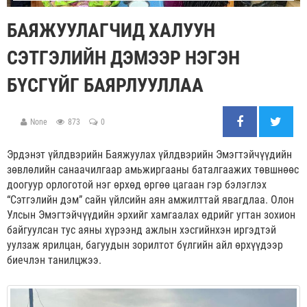
БАЯЖУУЛАГЧИД ХАЛУУН
СЭТГЭЛИЙН ДЭМЭЭР НЭГЭН
БҮСГҮЙГ БАЯРЛУУЛЛАА
None
873
0
Эрдэнэт үйлдвэрийн Баяжуулах үйлдвэрийн Эмэгтэйчүүдийн
зөвлөлийн санаачилгаар амьжиргааны баталгаажих төвшнөөс
доогуур орлоготой нэг өрхөд өргөө цагаан гэр бэлэглэх
“Сэтгэлийн дэм” сайн үйлсийн аян амжилттай явагдлаа. Олон
Улсын Эмэгтэйчүүдийн эрхийг хамгаалах өдрийг угтан зохион
байгуулсан тус аяны хүрээнд ажлын хэсгийнхэн иргэдтэй
уулзаж ярилцан, багуудын зорилтот бүлгийн айл өрхүүдээр
биечлэн танилцжээ.