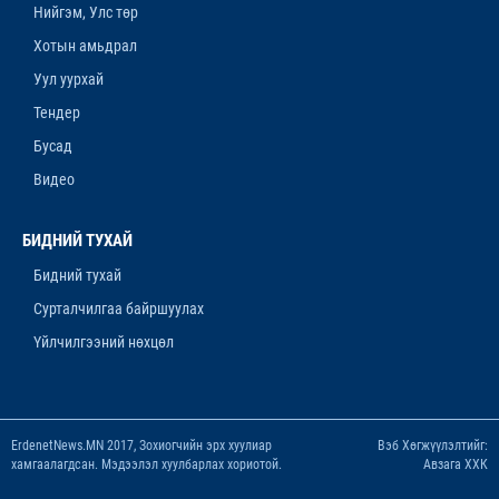
Нийгэм, Улс төр
ЛАНЖГАР ҮЙЛДВЭР МААНЬ
ЭРДЭНЭТЧҮҮДЭЭС ӨГӨӨЖ ХИШГЭЭ
Хотын амьдрал
ХАРАМЛАСААР Л БАЙХ УУ
Уул уурхай
12-р сар. 11, 2025, 4:06 p.m.
Тендер
ОРОН НУТАГТ ХДХВ-ИЙН ХАЛДВАРТАЙ
Бусад
ХҮМҮҮСЭЭ ЭМЧЛЭХЭД БЭЛЭН ҮҮ
Видео
12-р сар. 4, 2025, 6:26 p.m.
“ЯНЗАГА” ЗУСЛАНГ 25 ТЭРБУМ ТӨГРӨГӨӨР
БИДНИЙ ТУХАЙ
БҮРЭН ШИНЭЧИЛНЭ
Бидний тухай
11-р сар. 14, 2025, 5:53 p.m.
Сурталчилгаа байршуулах
Үйлчилгээний нөхцөл
ErdenetNews.MN 2017, Зохиогчийн эрх хуулиар
Вэб Хөгжүүлэлтийг:
хамгаалагдсан. Мэдээлэл хуулбарлах хориотой.
Авзага ХХК