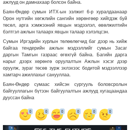
ажлууд он дамнахаар болсон байна.
Баян-Өндөр сумын ИТХ-ын ээлжит 6-р хуралдаанаар
Орон нутгийн хөгжлийн сангийн хөрөнгөөр хийгдэж буй
төсөл, арга хэмжээний явцын мэдээлэл, өвөлжилтийн
бэлтгэл ажлын талаарх явцын талаар хэлэлцсэн.
Сумын Иргэдийн хурлын төлөөлөгчид баг дээр нь хийж
байгаа тендерийн ажлын мэдээллийг сумын Засаг
даргын Тамгын газраас өгөхгүй байна. Багийн дарга
нарыг дээрх хөрөнгө оруулалтын Ажлын хэсэг дээр
оруулж, зураг төсөв зурж эхлэхээс бодитой мэдээллээр
хамтарч ажиллахыг санууллаа.
Баян-Өндөр сумаас хийсэн сургууль боловсролын
байгууллагын бүтээн байгуулалтын ажлууд хугацаандаа
дууссан байна
0
0
0
0
0
0