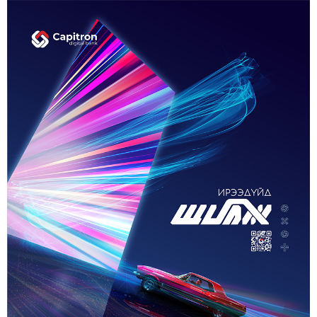
МОНГОЛ УЛС “ЭРДЭНЭТ ҮЙЛДВЭР”-ЭЭР
ДАМЖУУЛААД ЗЭС ХАЙЛУУЛАХ
ҮЙЛДВЭРИЙН ХЭДЭН ХУВИЙГ ЭЗЭМШИХ ВЭ
5-р сар. 21, 2026, 11:40 a.m.
ГЭДЭГ АСУУДАЛ ГАРЧ ИРНЭ
ЗУУН НАСЫГ ДАВСАН “ХӨВЧИЙН ХӨХ
ГОНИО” АЛДАРТАЙ Д.ГОНЧИГДАГВА
2-р сар. 17, 2026, 10:38 a.m.
ОРОН НУТАГТ ГАЗАР ОЛГОХ ЭРХ МЭДЛИЙГ
ШИЛЖҮҮЛНЭ
1-р сар. 19, 2026, 10:54 a.m.
ТЭТГЭВРИЙН ЗЭЭЛИЙН ХҮҮГ БУУРУУЛАХ,
УРТАСГАХ ЧИГЛЭЛЭЭР АЖИЛЛАНА
1-р сар. 19, 2026, 10:52 a.m.
ИРГЭДИЙН НЭРИЙН ДАНСНЫ
ХУРИМТЛАЛЫГ НЭГ САЯД ХҮРГЭНЭ