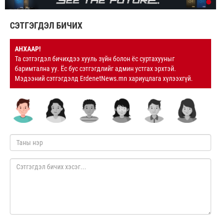
СЭТГЭГДЭЛ БИЧИХ
АНХААР!
Та сэтгэгдэл бичихдээ хууль зүйн болон ёс суртахууныг
баримтална уу. Ёс бус сэтгэгдлийг админ устгах эрхтэй.
Мэдээний сэтгэгдэлд ErdenetNews.mn хариуцлага хүлээхгүй.