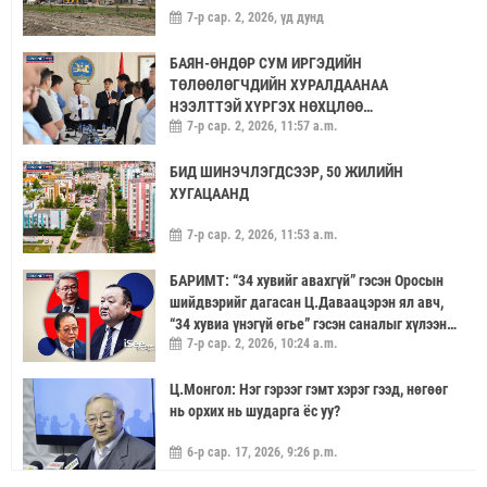
7-р сар. 2, 2026, үд дунд
БАЯН-ӨНДӨР СУМ ИРГЭДИЙН
ТӨЛӨӨЛӨГЧДИЙН ХУРАЛДААНАА
НЭЭЛТТЭЙ ХҮРГЭХ НӨХЦЛӨӨ
7-р сар. 2, 2026, 11:57 a.m.
САЙЖРУУЛААЧ
БИД ШИНЭЧЛЭГДСЭЭР, 50 ЖИЛИЙН
ХУГАЦААНД
7-р сар. 2, 2026, 11:53 a.m.
БАРИМТ: “34 хувийг авахгүй” гэсэн Оросын
шийдвэрийг дагасан Ц.Даваацэрэн ял авч,
“34 хувиа үнэгүй өгье” гэсэн саналыг хүлээн
7-р сар. 2, 2026, 10:24 a.m.
аваагүй хүмүүс хариуцлагагүй үлдэв
Ц.Монгол: Нэг гэрээг гэмт хэрэг гээд, нөгөөг
нь орхих нь шударга ёс уу?
6-р сар. 17, 2026, 9:26 p.m.