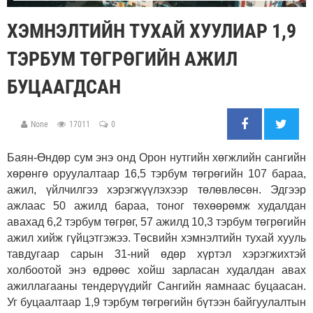
ХЭМНЭЛТИЙН ТУХАЙ ХУУЛИАР 1,9
ТЭРБУМ ТӨГРӨГИЙН АЖИЛ
БУЦААГДСАН
None
17011
0
Баян-Өндөр сум энэ онд Орон нутгийн хөгжлийн сангийн
хөрөнгө оруулалтаар 16,5 тэрбум төгрөгийн 107 бараа,
ажил, үйлчилгээ хэрэгжүүлэхээр төлөвлөсөн. Эдгээр
ажлаас 50 ажилд бараа, тоног төхөөрөмж худалдан
авахад 6,2 тэрбум төгрөг, 57 ажилд 10,3 тэрбум төгрөгийн
ажил хийж гүйцэтгэжээ. Төсвийн хэмнэлтийн тухай хууль
тавдугаар сарын 31-ний өдөр хүртэл хэрэгжихтэй
холбоотой энэ өдрөөс хойш зарласан худалдан авах
ажиллагааны тендерүүдийг Сангийн яамнаас буцаасан.
Уг буцаалтаар 1,9 тэрбум төгрөгийн бүтээн байгуулалтын