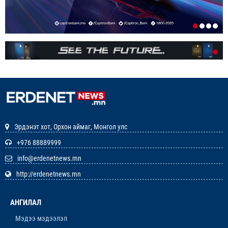
1-р сар. 19, 2026, 10:48 a.m.
ЭНЭ ЖИЛ БҮХ НИЙТЭЭРЭЭ 15 ХОНОГ АМРАХ
НЬ
1-р сар. 7, 2026, 3:41 p.m.
РЕДАКЦИУДЫН НЭГДЭЛ “ГАН ҮЗЭГ”
ШАГНАЛ ХҮРТЛЭЭ
12-р сар. 22, 2025, 11:29 a.m.
Эрдэнэт хот, Орхон аймаг, Монгол улс
ЗАРЛАЛ
+976 88889999
info@erdenetnews.mn
12-р сар. 19, 2025, 3:20 p.m.
http://erdenetnews.mn
ОРХОН АЙМГИЙН ТӨСВИЙН ЕРӨНХИЙЛӨН
ЗАХИРАГЧИЙН 2026 ОНЫ ХУДАЛДАН АВАХ
АНГИЛАЛ
АЖИЛЛАГААНЫ ТӨЛӨВЛӨГӨӨ БАТЛАГДЛАА
12-р сар. 16, 2025, 9:47 a.m.
Мэдээ мэдээлэл