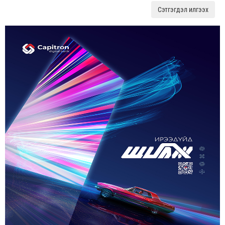
Сэтгэгдэл илгээх