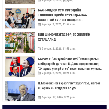
БАЯН-ӨНДӨР СУМ ИРГЭДИЙН
ТӨЛӨӨЛӨГЧДИЙН ХУРАЛДААНАА
НЭЭЛТТЭЙ ХҮРГЭХ НӨХЦЛӨӨ
7-р сар. 2, 2026, 11:57 a.m.
САЙЖРУУЛААЧ
БИД ШИНЭЧЛЭГДСЭЭР, 50 ЖИЛИЙН
ХУГАЦААНД
7-р сар. 2, 2026, 11:53 a.m.
БАРИМТ: “34 хувийг авахгүй” гэсэн Оросын
шийдвэрийг дагасан Ц.Даваацэрэн ял авч,
“34 хувиа үнэгүй өгье” гэсэн саналыг хүлээн
7-р сар. 2, 2026, 10:24 a.m.
аваагүй хүмүүс хариуцлагагүй үлдэв
Ц.Монгол: Нэг гэрээг гэмт хэрэг гээд, нөгөөг
нь орхих нь шударга ёс уу?
6-р сар. 17, 2026, 9:26 p.m.
МОНГОЛ УЛС “ЭРДЭНЭТ ҮЙЛДВЭР”-ЭЭР