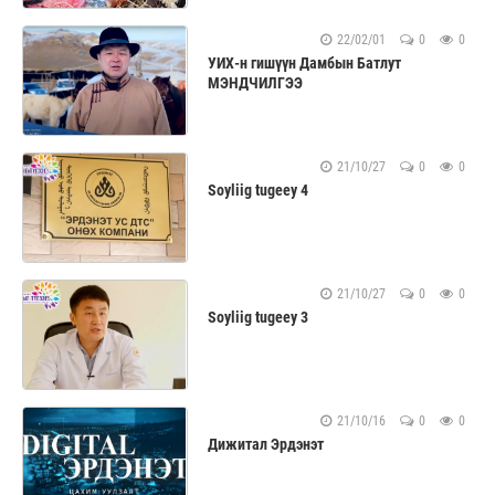
22/02/01
0
0
УИХ-н гишүүн Дамбын Батлут
МЭНДЧИЛГЭЭ
21/10/27
0
0
Soyliig tugeey 4
21/10/27
0
0
Soyliig tugeey 3
21/10/16
0
0
Дижитал Эрдэнэт