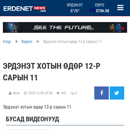
ЭРДЭНЭТ
ЕВРО
C°/C°
3736.58
БНХАУ ЮАНЬ
506.33
ОХУ РУБЛЬ
46.46
БНСУ ВОН
Нүүр
Видео
Эрдэнэт хотын өдөр 12-р сарын 11
2.67
ЭРДЭНЭТ ХОТЫН ӨДӨР 12-Р
САРЫН 11
None
2020-12-08 20:00
842
0
Эрдэнэт хотын өдөр 12-р сарын 11
БУСАД ВИДЕОНУУД