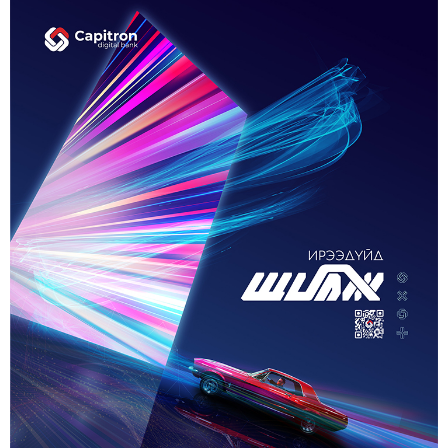
ДАМЖУУЛААД ЗЭС ХАЙЛУУЛАХ
ҮЙЛДВЭРИЙН ХЭДЭН ХУВИЙГ ЭЗЭМШИХ ВЭ
5-р сар. 21, 2026, 11:40 a.m.
ГЭДЭГ АСУУДАЛ ГАРЧ ИРНЭ
ЗУУН НАСЫГ ДАВСАН “ХӨВЧИЙН ХӨХ
ГОНИО” АЛДАРТАЙ Д.ГОНЧИГДАГВА
2-р сар. 17, 2026, 10:38 a.m.
ОРОН НУТАГТ ГАЗАР ОЛГОХ ЭРХ МЭДЛИЙГ
ШИЛЖҮҮЛНЭ
1-р сар. 19, 2026, 10:54 a.m.
ТЭТГЭВРИЙН ЗЭЭЛИЙН ХҮҮГ БУУРУУЛАХ,
УРТАСГАХ ЧИГЛЭЛЭЭР АЖИЛЛАНА
1-р сар. 19, 2026, 10:52 a.m.
ИРГЭДИЙН НЭРИЙН ДАНСНЫ
ХУРИМТЛАЛЫГ НЭГ САЯД ХҮРГЭНЭ