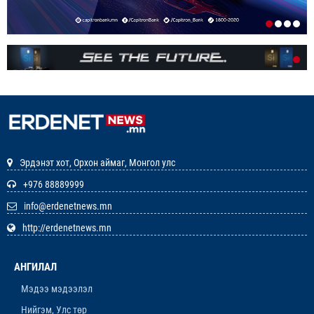
1-р сар. 19, 2026, 10:48 a.m.
ЭНЭ ЖИЛ БҮХ НИЙТЭЭРЭЭ 15 ХОНОГ АМРАХ
НЬ
1-р сар. 7, 2026, 3:41 p.m.
РЕДАКЦИУДЫН НЭГДЭЛ “ГАН ҮЗЭГ”
ШАГНАЛ ХҮРТЛЭЭ
12-р сар. 22, 2025, 11:29 a.m.
Эрдэнэт хот, Орхон аймаг, Монгол улс
ЗАРЛАЛ
+976 88889999
info@erdenetnews.mn
12-р сар. 19, 2025, 3:20 p.m.
http://erdenetnews.mn
ОРХОН АЙМГИЙН ТӨСВИЙН ЕРӨНХИЙЛӨН
ЗАХИРАГЧИЙН 2026 ОНЫ ХУДАЛДАН АВАХ
АНГИЛАЛ
АЖИЛЛАГААНЫ ТӨЛӨВЛӨГӨӨ БАТЛАГДЛАА
12-р сар. 16, 2025, 9:47 a.m.
Мэдээ мэдээлэл
Нийгэм, Улс төр
ЛАНЖГАР ҮЙЛДВЭР МААНЬ