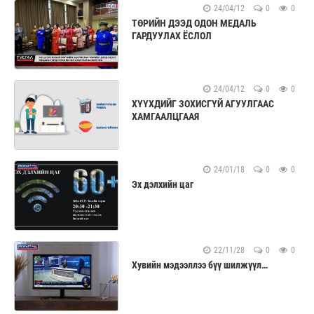
24/04/12
0
0
ТӨРИЙН ДЭЭД ОДОН МЕДАЛЬ
ГАРДУУЛАХ ЁСЛОЛ
24/04/12
0
0
ХҮҮХДИЙГ ЗОХИСГҮЙ АГУУЛГААС
ХАМГААЛЦГААЯ
24/01/18
0
0
Эх дэлхийн цаг
22/11/28
0
0
Хувийн мэдээллээ бүү шилжүүл…