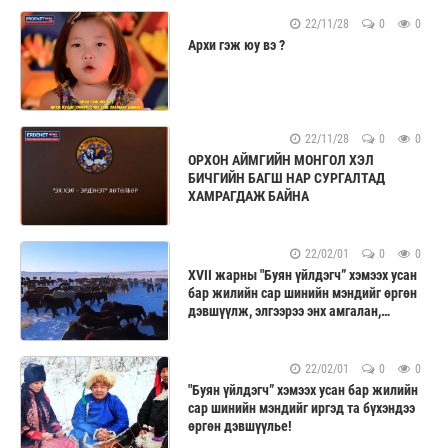
22/11/28
0
0
Архи гэж юу вэ ?
22/11/28
0
0
ОРХОН АЙМГИЙН МОНГОЛ ХЭЛ
БИЧГИЙН БАГШ НАР СУРГАЛТАД
ХАМРАГДАЖ БАЙНА
22/02/01
0
0
XVII жарны "Буян үйлдэгч” хэмээх усан
бар жилийн сар шинийн мэндийг өргөн
дэвшүүлж, элгээрээ энх амгалан,
төрлөөрөө түвшин амгалан байхын
өлзийтэй eрөөлийг өргөн дэвшүүльe!
Сар шинэдээ сайхан шинэлээрэй.
22/02/01
0
0
"Буян үйлдэгч” хэмээх усан бар жилийн
сар шинийн мэндийг иргэд та бүхэндээ
өргөн дэвшүүльe!