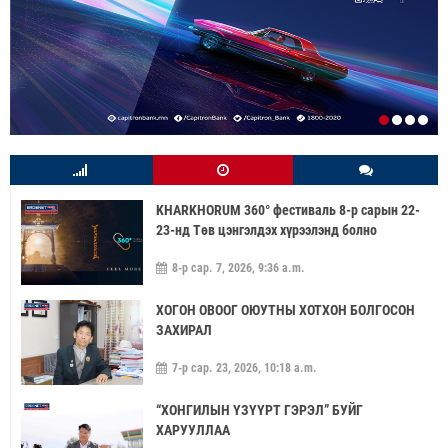
KHARKHORUM 360° фестиваль 8-р сарын 22-
23-нд Төв цэнгэлдэх хүрээлэнд болно
8-р сар. 7, 2026, 9:36 a.m.
ХОГОН ОВООГ ОЮУТНЫ ХОТХОН БОЛГОСОН
ЗАХИРАЛ
7-р сар. 23, 2026, 10:18 a.m.
“ХОНГИЛЫН ҮЗҮҮРТ ГЭРЭЛ” БУЙГ
ХАРУУЛЛАА