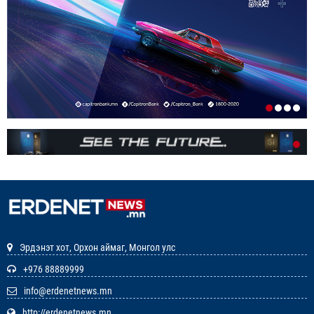
1-р сар. 19, 2026, 10:52 a.m.
ИРГЭДИЙН НЭРИЙН ДАНСНЫ
ХУРИМТЛАЛЫГ НЭГ САЯД ХҮРГЭНЭ
1-р сар. 19, 2026, 10:48 a.m.
ЭНЭ ЖИЛ БҮХ НИЙТЭЭРЭЭ 15 ХОНОГ АМРАХ
НЬ
1-р сар. 7, 2026, 3:41 p.m.
РЕДАКЦИУДЫН НЭГДЭЛ “ГАН ҮЗЭГ”
ШАГНАЛ ХҮРТЛЭЭ
12-р сар. 22, 2025, 11:29 a.m.
Эрдэнэт хот, Орхон аймаг, Монгол улс
ЗАРЛАЛ
+976 88889999
info@erdenetnews.mn
12-р сар. 19, 2025, 3:20 p.m.
http://erdenetnews.mn