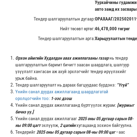
Уурхайчины гудамжий
авто замд их засвары
Тендер шалгаруулалтын дугаар:
ОРАХААГ/202502011
Нийт төсөвт өртөг:
46,478,000 төгрөг
Тендер шалгаруулалтын арга:
Харьцуулалтын тенде
Орхон аймгийн Худалдан авах ажиллагааны газар
нь тендер
шалгаруулалтын баримт бичигт заасан шаардлага, шалгуур
үзүүлэлт хангасан аж ахуй эрхлэгчийг тендер ирүүлэхийг
урьж байна.
Тендер шалгаруулалт нь дараах багцуудаас бүрдэнэ:
“Үгүй”
Үнийн санал дуудах ажиллагаанд шаардлагатай
оролцогчийн тоо:
1-ээс дээш
Үнийн санал дуудах ажиллагаанд бүртгүүлэх журам:
[журмыг
бичнэ үү.]
Үнийн санал дуудах ажиллагааг
2025
оны 05 дугаар сарын 08-
ны 09:00 цагт
эхлүүлж,
2 цагийн
хугацаанд зохион байгуулна.
Тендерийг
2025
оны 05 дугаар сарын 08-ны 09:00 цаг
–аас