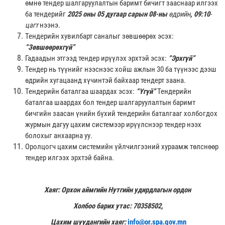
өмнө тендер шалгаруулалтын баримт бичигт зааснаар илгээх
ба тендерийг
2025
оны 05 дугаар сарын 08-ны
өдрийн
, 09:10
-
цагт
нээнэ.
Тендерийн хувилбарт саналыг зөвшөөрөх эсэх:
“Зөвшөөрөхгүй”
Гадаадын этгээд тендер ирүүлэх эрхтэй эсэх:
“Эрхгүй”
Тендер нь түүнийг нээснээс хойш ажлын 30 ба түүнээс дээш
өдрийн хугацаанд хүчинтэй байхаар тендерт заана.
Тендерийн баталгаа шаардах эсэх:
“Үгүй”
Тендерийн
баталгаа шаардах бол тендер шалгаруулалтын баримт
бичгийн заасан үнийн бүхий тендерийн баталгааг холбогдох
журмын дагуу цахим системээр ирүүлснээр тендер нээх
болохыг анхаарна уу.
Оролцогч цахим системийн үйлчилгээний хураамж төлснөөр
тендер илгээх эрхтэй байна.
Хаяг: Орхон аймгийн Нутгийн удирдлагын ордон
Холбоо барих утас: 70358502,
Цахим шуудангийн хаяг:
info@or.spa.gov.mn