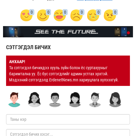
0
0
0
0
0
0
СЭТГЭГДЭЛ БИЧИХ
АНХААР!
Та сэтгэгдэл бичихдээ хууль зүйн болон ёс суртахууныг
баримтална уу. Ёс бус сэтгэгдлийг админ устгах эрхтэй.
Мэдээний сэтгэгдэлд ErdenetNews.mn хариуцлага хүлээхгүй.