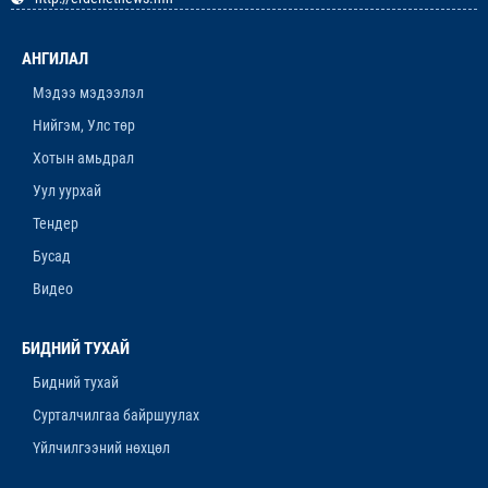
ОРХОН АЙМГИЙН ТӨСВИЙН ЕРӨНХИЙЛӨН
ЗАХИРАГЧИЙН 2026 ОНЫ ХУДАЛДАН АВАХ
АНГИЛАЛ
АЖИЛЛАГААНЫ ТӨЛӨВЛӨГӨӨ БАТЛАГДЛАА
12-р сар. 16, 2025, 9:47 a.m.
Мэдээ мэдээлэл
Нийгэм, Улс төр
ЛАНЖГАР ҮЙЛДВЭР МААНЬ
ЭРДЭНЭТЧҮҮДЭЭС ӨГӨӨЖ ХИШГЭЭ
Хотын амьдрал
ХАРАМЛАСААР Л БАЙХ УУ
Уул уурхай
12-р сар. 11, 2025, 4:06 p.m.
Тендер
ОРОН НУТАГТ ХДХВ-ИЙН ХАЛДВАРТАЙ
Бусад
ХҮМҮҮСЭЭ ЭМЧЛЭХЭД БЭЛЭН ҮҮ
Видео
12-р сар. 4, 2025, 6:26 p.m.
“ЯНЗАГА” ЗУСЛАНГ 25 ТЭРБУМ ТӨГРӨГӨӨР
БИДНИЙ ТУХАЙ
БҮРЭН ШИНЭЧИЛНЭ
Бидний тухай
11-р сар. 14, 2025, 5:53 p.m.
Сурталчилгаа байршуулах
Үйлчилгээний нөхцөл