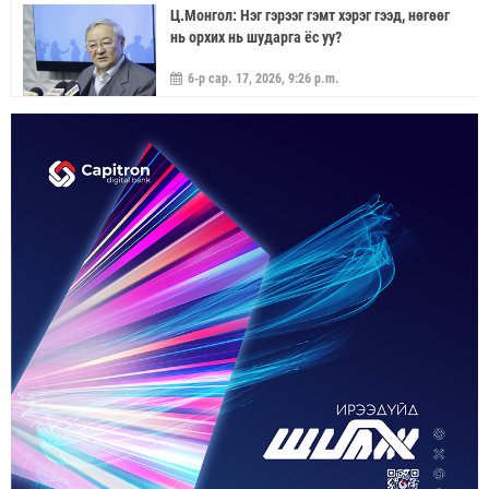
Ц.Монгол: Нэг гэрээг гэмт хэрэг гээд, нөгөөг
нь орхих нь шударга ёс уу?
6-р сар. 17, 2026, 9:26 p.m.
МОНГОЛ УЛС “ЭРДЭНЭТ ҮЙЛДВЭР”-ЭЭР
ДАМЖУУЛААД ЗЭС ХАЙЛУУЛАХ
ҮЙЛДВЭРИЙН ХЭДЭН ХУВИЙГ ЭЗЭМШИХ ВЭ
5-р сар. 21, 2026, 11:40 a.m.
ГЭДЭГ АСУУДАЛ ГАРЧ ИРНЭ
ЗУУН НАСЫГ ДАВСАН “ХӨВЧИЙН ХӨХ
ГОНИО” АЛДАРТАЙ Д.ГОНЧИГДАГВА
2-р сар. 17, 2026, 10:38 a.m.
ОРОН НУТАГТ ГАЗАР ОЛГОХ ЭРХ МЭДЛИЙГ
ШИЛЖҮҮЛНЭ
1-р сар. 19, 2026, 10:54 a.m.
ТЭТГЭВРИЙН ЗЭЭЛИЙН ХҮҮГ БУУРУУЛАХ,
УРТАСГАХ ЧИГЛЭЛЭЭР АЖИЛЛАНА