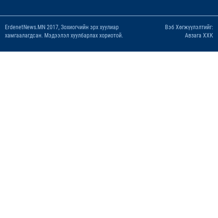
ErdenetNews.MN 2017, Зохиогчийн эрх хуулиар
Вэб Хөгжүүлэлтийг:
хамгаалагдсан. Мэдээлэл хуулбарлах хориотой.
Авзага ХХК