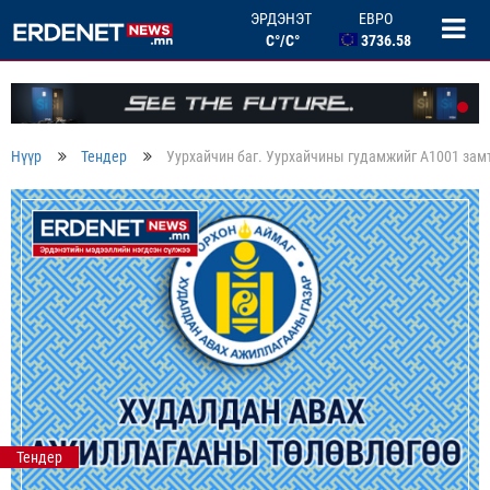
ЕВРО
ЭРДЭНЭТ
3736.58
C°/C°
БНХАУ ЮАНЬ
506.33
ОХУ РУБЛЬ
46.46
БНСУ ВОН
Нүүр
Тендер
Уурхайчин баг. Уурхайчины гудамжийг А1001 замт
2.67
Тендер