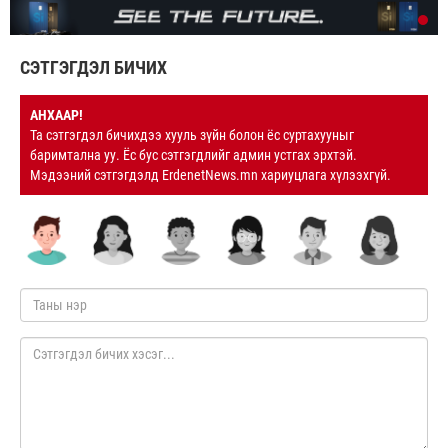
СЭТГЭГДЭЛ БИЧИХ
АНХААР!
Та сэтгэгдэл бичихдээ хууль зүйн болон ёс суртахууныг
баримтална уу. Ёс бус сэтгэгдлийг админ устгах эрхтэй.
Мэдээний сэтгэгдэлд ErdenetNews.mn хариуцлага хүлээхгүй.