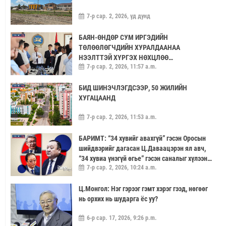
7-р сар. 2, 2026, үд дунд
БАЯН-ӨНДӨР СУМ ИРГЭДИЙН
ТӨЛӨӨЛӨГЧДИЙН ХУРАЛДААНАА
НЭЭЛТТЭЙ ХҮРГЭХ НӨХЦЛӨӨ
7-р сар. 2, 2026, 11:57 a.m.
САЙЖРУУЛААЧ
БИД ШИНЭЧЛЭГДСЭЭР, 50 ЖИЛИЙН
ХУГАЦААНД
7-р сар. 2, 2026, 11:53 a.m.
БАРИМТ: “34 хувийг авахгүй” гэсэн Оросын
шийдвэрийг дагасан Ц.Даваацэрэн ял авч,
“34 хувиа үнэгүй өгье” гэсэн саналыг хүлээн
7-р сар. 2, 2026, 10:24 a.m.
аваагүй хүмүүс хариуцлагагүй үлдэв
Ц.Монгол: Нэг гэрээг гэмт хэрэг гээд, нөгөөг
нь орхих нь шударга ёс уу?
6-р сар. 17, 2026, 9:26 p.m.