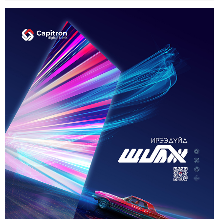
МОНГОЛ УЛС “ЭРДЭНЭТ ҮЙЛДВЭР”-ЭЭР
ДАМЖУУЛААД ЗЭС ХАЙЛУУЛАХ
ҮЙЛДВЭРИЙН ХЭДЭН ХУВИЙГ ЭЗЭМШИХ ВЭ
5-р сар. 21, 2026, 11:40 a.m.
ГЭДЭГ АСУУДАЛ ГАРЧ ИРНЭ
ЗУУН НАСЫГ ДАВСАН “ХӨВЧИЙН ХӨХ
ГОНИО” АЛДАРТАЙ Д.ГОНЧИГДАГВА
2-р сар. 17, 2026, 10:38 a.m.
ОРОН НУТАГТ ГАЗАР ОЛГОХ ЭРХ МЭДЛИЙГ
ШИЛЖҮҮЛНЭ
1-р сар. 19, 2026, 10:54 a.m.
ТЭТГЭВРИЙН ЗЭЭЛИЙН ХҮҮГ БУУРУУЛАХ,
УРТАСГАХ ЧИГЛЭЛЭЭР АЖИЛЛАНА
1-р сар. 19, 2026, 10:52 a.m.
ИРГЭДИЙН НЭРИЙН ДАНСНЫ
ХУРИМТЛАЛЫГ НЭГ САЯД ХҮРГЭНЭ