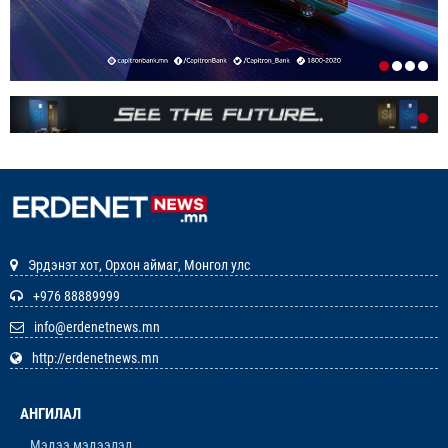
1-р сар. 19, 2026, 10:48 a.m.
ЭНЭ ЖИЛ БҮХ НИЙТЭЭРЭЭ 15 ХОНОГ АМРАХ
НЬ
1-р сар. 7, 2026, 3:41 p.m.
РЕДАКЦИУДЫН НЭГДЭЛ “ГАН ҮЗЭГ”
ШАГНАЛ ХҮРТЛЭЭ
12-р сар. 22, 2025, 11:29 a.m.
Эрдэнэт хот, Орхон аймаг, Монгол улс
ЗАРЛАЛ
+976 88889999
info@erdenetnews.mn
12-р сар. 19, 2025, 3:20 p.m.
http://erdenetnews.mn
ОРХОН АЙМГИЙН ТӨСВИЙН ЕРӨНХИЙЛӨН
ЗАХИРАГЧИЙН 2026 ОНЫ ХУДАЛДАН АВАХ
АНГИЛАЛ
АЖИЛЛАГААНЫ ТӨЛӨВЛӨГӨӨ БАТЛАГДЛАА
12-р сар. 16, 2025, 9:47 a.m.
Мэдээ мэдээлэл