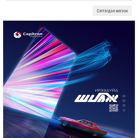
Сэтгэгдэл илгээх