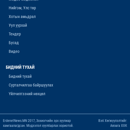
Нийгэм, Улс төр
ЛАНЖГАР ҮЙЛДВЭР МААНЬ
ЭРДЭНЭТЧҮҮДЭЭС ӨГӨӨЖ ХИШГЭЭ
Хотын амьдрал
ХАРАМЛАСААР Л БАЙХ УУ
Уул уурхай
12-р сар. 11, 2025, 4:06 p.m.
Тендер
ОРОН НУТАГТ ХДХВ-ИЙН ХАЛДВАРТАЙ
Бусад
ХҮМҮҮСЭЭ ЭМЧЛЭХЭД БЭЛЭН ҮҮ
Видео
12-р сар. 4, 2025, 6:26 p.m.
“ЯНЗАГА” ЗУСЛАНГ 25 ТЭРБУМ ТӨГРӨГӨӨР
БИДНИЙ ТУХАЙ
БҮРЭН ШИНЭЧИЛНЭ
Бидний тухай
11-р сар. 14, 2025, 5:53 p.m.
Сурталчилгаа байршуулах
Үйлчилгээний нөхцөл
ErdenetNews.MN 2017, Зохиогчийн эрх хуулиар
Вэб Хөгжүүлэлтийг:
хамгаалагдсан. Мэдээлэл хуулбарлах хориотой.
Авзага ХХК