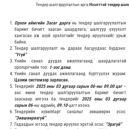
Тендер шалгаруулалтын арга:
Нээлттэй тендер шал
Орхон аймгийн Засаг дарга
нь тендер шалгаруулалтын
баримт бичигт заасан шаардлага, шалгуур үзүүлэлт
хангасан аж ахуй эрхлэгчийг тендер ирүүлэхийг урьж
байна.
Тендер шалгаруулалт нь дараах багцуудаас бүрдэнэ:
“Үгүй”
Үнийн санал дуудах ажиллагаанд шаардлагатай
оролцогчийн тоо:
1-ээс дээш
Үнийн санал дуудах ажиллагаанд бүртгүүлэх журам:
Цахим системээр зарласан.
Тендерийг
2025 оны 03 дугаар сарын 06-ны 09.00 цаг
–
аас өмнө тендер шалгаруулалтын баримт бичигт
зааснаар илгээх ба тендерийг
2025 оны 03 дугаар
сарын 06
-ны өдрийн
, 09.10
-цагт
нээнэ.
Тендерийн хувилбарт саналыг зөвшөөрөх эсэх:
“Зөвшөөрөхгүй”
Гадаадын этгээд тендер ирүүлэх эрхтэй эсэх:
“Эрхгүй”