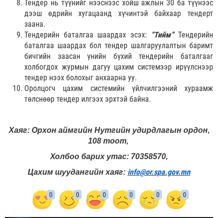
Тендер нь түүнийг нээснээс хойш ажлын 30 ба түүнээс
дээш өдрийн хугацаанд хүчинтэй байхаар тендерт
заана.
Тендерийн баталгаа шаардах эсэх:
“Тийм”
Тендерийн
баталгаа шаардах бол тендер шалгаруулалтын баримт
бичгийн заасан үнийн бүхий тендерийн баталгааг
холбогдох журмын дагуу цахим системээр ирүүлснээр
тендер нээх болохыг анхаарна уу.
Оролцогч цахим системийн үйлчилгээний хураамж
төлснөөр тендер илгээх эрхтэй байна.
Хаяг: Орхон аймгийн Нутгийн удирдлагын ордон,
108 тоот,
Холбоо барих утас: 70358570,
info@or.spa.gov.mn
Цахим шуудангийн хаяг:
0
0
0
0
0
0