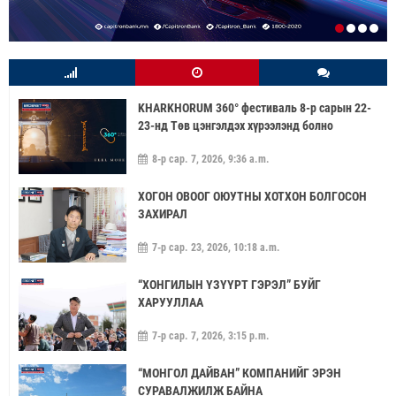
KHARKHORUM 360° фестиваль 8-р сарын 22-
23-нд Төв цэнгэлдэх хүрээлэнд болно
8-р сар. 7, 2026, 9:36 a.m.
ХОГОН ОВООГ ОЮУТНЫ ХОТХОН БОЛГОСОН
ЗАХИРАЛ
7-р сар. 23, 2026, 10:18 a.m.
“ХОНГИЛЫН ҮЗҮҮРТ ГЭРЭЛ” БУЙГ
ХАРУУЛЛАА
7-р сар. 7, 2026, 3:15 p.m.
“МОНГОЛ ДАЙВАН” КОМПАНИЙГ ЭРЭН
СУРАВАЛЖИЛЖ БАЙНА