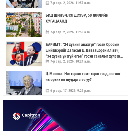
7-р сар. 2, 2026, 11:57 a.m.
САЙЖРУУЛААЧ
БИД ШИНЭЧЛЭГДСЭЭР, 50 ЖИЛИЙН
ХУГАЦААНД
7-р сар. 2, 2026, 11:53 a.m.
БАРИМТ: “34 хувийг авахгүй” гэсэн Оросын
шийдвэрийг дагасан Ц.Даваацэрэн ял авч,
“34 хувиа үнэгүй өгье” гэсэн саналыг хүлээн
7-р сар. 2, 2026, 10:24 a.m.
аваагүй хүмүүс хариуцлагагүй үлдэв
Ц.Монгол: Нэг гэрээг гэмт хэрэг гээд, нөгөөг
нь орхих нь шударга ёс уу?
6-р сар. 17, 2026, 9:26 p.m.
МОНГОЛ УЛС “ЭРДЭНЭТ ҮЙЛДВЭР”-ЭЭР
ДАМЖУУЛААД ЗЭС ХАЙЛУУЛАХ
ҮЙЛДВЭРИЙН ХЭДЭН ХУВИЙГ ЭЗЭМШИХ ВЭ
5-р сар. 21, 2026, 11:40 a.m.
ГЭДЭГ АСУУДАЛ ГАРЧ ИРНЭ