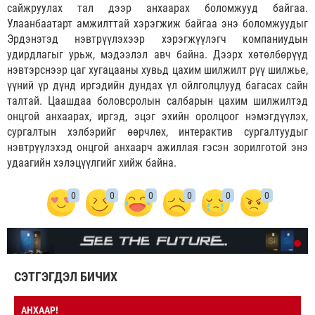
сайжруулах тал дээр анхаарах боломжууд байгаа.
Улаанбаатарт амжилттай хэрэгжиж байгаа энэ боломжуудыг
Эрдэнэтэд нэвтрүүлэхээр хэрэгжүүлэгч компаниудын
удирдлагыг урьж, мэдээлэл авч байна. Дээрх хөтөлбөрүүд
нэвтэрснээр цаг хугацааны хувьд цахим шилжилт рүү шилжье,
үүний үр дүнд иргэдийн дундах үл ойлголцлууд багасах сайн
талтай. Цаашдаа боловсролын салбарын цахим шилжилтэд
онцгой анхаарах, иргэд, эцэг эхийн оролцоог нэмэгдүүлэх,
сургалтын хэлбэрийг өөрчлөх, интерактив сургалтуудыг
нэвтрүүлэхэд онцгой анхаарч ажиллая гэсэн зорилготой энэ
удаагийн хэлэцүүлгийг хийж байна.
0
0
0
0
0
0
СЭТГЭГДЭЛ БИЧИХ
АНХААР!