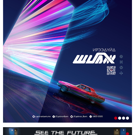
ЗУУН НАСЫГ ДАВСАН “ХӨВЧИЙН ХӨХ
ГОНИО” АЛДАРТАЙ Д.ГОНЧИГДАГВА
2-р сар. 17, 2026, 10:38 a.m.
ОРОН НУТАГТ ГАЗАР ОЛГОХ ЭРХ МЭДЛИЙГ
ШИЛЖҮҮЛНЭ
1-р сар. 19, 2026, 10:54 a.m.
ТЭТГЭВРИЙН ЗЭЭЛИЙН ХҮҮГ БУУРУУЛАХ,
УРТАСГАХ ЧИГЛЭЛЭЭР АЖИЛЛАНА
1-р сар. 19, 2026, 10:52 a.m.
ИРГЭДИЙН НЭРИЙН ДАНСНЫ
ХУРИМТЛАЛЫГ НЭГ САЯД ХҮРГЭНЭ
1-р сар. 19, 2026, 10:48 a.m.
ЭНЭ ЖИЛ БҮХ НИЙТЭЭРЭЭ 15 ХОНОГ АМРАХ
НЬ