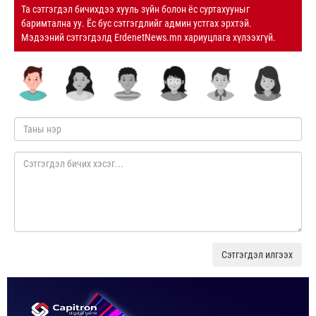
Та сэтгэгдэл бичихдээ хууль зүйн болон ёс суртахууныг
баримтална уу. Ёс бус сэтгэгдлийг админ устгах эрхтэй.
Мэдээний сэтгэгдэлд ErdenetNews.mn хариуцлага хүлээхгүй.
Сэтгэгдэл илгээх