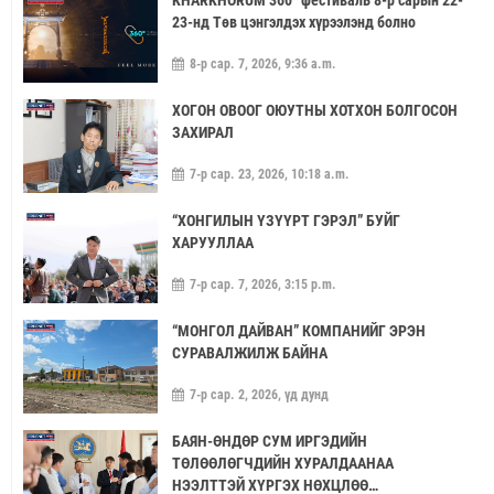
23-нд Төв цэнгэлдэх хүрээлэнд болно
8-р сар. 7, 2026, 9:36 a.m.
ХОГОН ОВООГ ОЮУТНЫ ХОТХОН БОЛГОСОН
ЗАХИРАЛ
7-р сар. 23, 2026, 10:18 a.m.
“ХОНГИЛЫН ҮЗҮҮРТ ГЭРЭЛ” БУЙГ
ХАРУУЛЛАА
7-р сар. 7, 2026, 3:15 p.m.
“МОНГОЛ ДАЙВАН” КОМПАНИЙГ ЭРЭН
СУРАВАЛЖИЛЖ БАЙНА
7-р сар. 2, 2026, үд дунд
БАЯН-ӨНДӨР СУМ ИРГЭДИЙН
ТӨЛӨӨЛӨГЧДИЙН ХУРАЛДААНАА
НЭЭЛТТЭЙ ХҮРГЭХ НӨХЦЛӨӨ