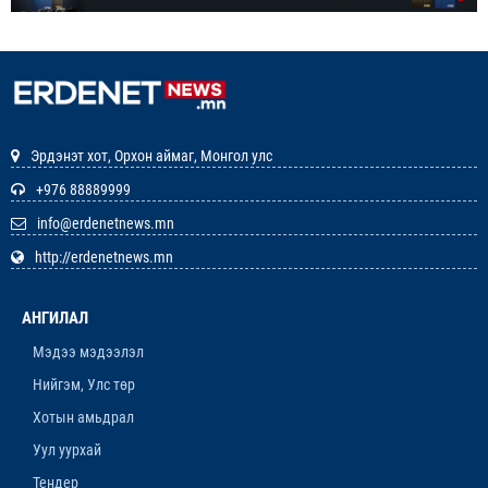
1-р сар. 7, 2026, 3:41 p.m.
РЕДАКЦИУДЫН НЭГДЭЛ “ГАН ҮЗЭГ”
ШАГНАЛ ХҮРТЛЭЭ
12-р сар. 22, 2025, 11:29 a.m.
Эрдэнэт хот, Орхон аймаг, Монгол улс
ЗАРЛАЛ
+976 88889999
info@erdenetnews.mn
12-р сар. 19, 2025, 3:20 p.m.
http://erdenetnews.mn
ОРХОН АЙМГИЙН ТӨСВИЙН ЕРӨНХИЙЛӨН
ЗАХИРАГЧИЙН 2026 ОНЫ ХУДАЛДАН АВАХ
АНГИЛАЛ
АЖИЛЛАГААНЫ ТӨЛӨВЛӨГӨӨ БАТЛАГДЛАА
12-р сар. 16, 2025, 9:47 a.m.
Мэдээ мэдээлэл
Нийгэм, Улс төр
ЛАНЖГАР ҮЙЛДВЭР МААНЬ
ЭРДЭНЭТЧҮҮДЭЭС ӨГӨӨЖ ХИШГЭЭ
Хотын амьдрал
ХАРАМЛАСААР Л БАЙХ УУ
Уул уурхай
12-р сар. 11, 2025, 4:06 p.m.
Тендер