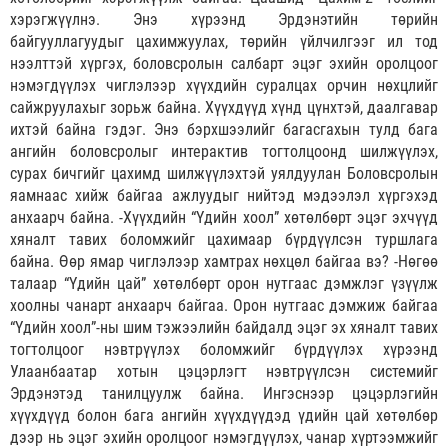
хэрэгжүүлнэ. Энэ хүрээнд Эрдэнэтийн төрийн
байгууллагуудыг цахимжуулах, төрийн үйлчилгээг ил тод
нээлттэй хүргэх, боловсролын салбарт эцэг эхийн оролцоог
нэмэгдүүлэх чиглэлээр хүүхдийн суралцах орчин нөхцлийг
сайжруулахыг зорьж байна. Хүүхдүүд хүнд цүнхтэй, даалгавар
ихтэй байна гэдэг. Энэ бэрхшээлийг багасгахын тулд бага
ангийн боловсролыг интерактив тогтолцоонд шилжүүлэх,
сурах бичгийг цахимд шилжүүлэхтэй уялдуулан Боловсролын
яамнаас хийж байгаа ажлуудыг нийтэд мэдээлэл хүргэхэд
анхаарч байна. -Хүүхдийн “Үдийн хоол” хөтөлбөрт эцэг эхчүүд
хяналт тавих боломжийг цахимаар бүрдүүлсэн туршлага
байна. Өөр ямар чиглэлээр хамтрах нөхцөл байгаа вэ? -Нөгөө
талаар “Үдийн цай” хөтөлбөрт орон нутгаас дэмжлэг үзүүлж
хоолны чанарт анхаарч байгаа. Орон нутгаас дэмжиж байгаа
“Үдийн хоол”-ны шим тэжээлийн байдалд эцэг эх хяналт тавих
тогтолцоог нэвтрүүлэх боломжийг бүрдүүлэх хүрээнд
Улаанбаатар хотын цэцэрлэгт нэвтрүүлсэн системийг
Эрдэнэтэд танилцуулж байна. Ингэснээр цэцэрлэгийн
хүүхдүүд болон бага ангийн хүүхдүүдэд үдийн цай хөтөлбөр
дээр нь эцэг эхийн оролцоог нэмэгдүүлэх, чанар хүртээмжийг