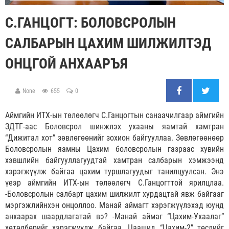
С.ГАНЦОГТ: БОЛОВСРОЛЫН
САЛБАРЫН ЦАХИМ ШИЛЖИЛТЭД
ОНЦГОЙ АНХААРЪЯ
None
655
0
Аймгийн ИТХ-ын төлөөлөгч С.Ганцогтын санаачилгаар аймгийн
ЗДТГ-аас Боловсрол шинжлэх ухааны яамтай хамтран
“Дижитал хот” зөвлөгөөнийг зохион байгууллаа. Зөвлөгөөнөөр
Боловсролын яамны Цахим боловсролын газраас хувийн
хэвшлийн байгууллагуудтай хамтран салбарын хэмжээнд
хэрэгжүүлж байгаа цахим туршлагуудыг танилцуулсан. Энэ
үеэр аймгийн ИТХ-ын төлөөлөгч С.Ганцогттой ярилцлаа.
-Боловсролын салбарт цахим шилжилт хурдацтай явж байгааг
мэргэжлийнхэн онцоллоо. Манай аймагт хэрэгжүүлэхэд юунд
анхаарах шаардлагатай вэ? -Манай аймаг “Цахим-Ухаалаг”
хөтөлбөрийг хэрэгжүүлж байгаа. Цаашид “Цахим-2” төслийг