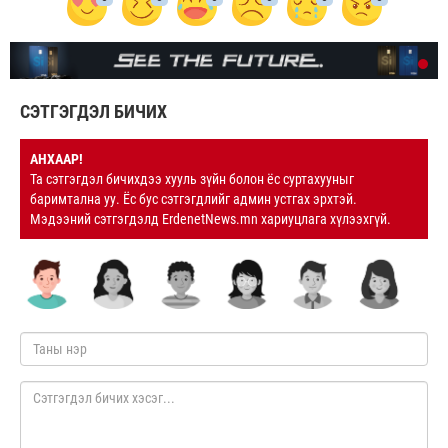
СЭТГЭГДЭЛ БИЧИХ
АНХААР!
Та сэтгэгдэл бичихдээ хууль зүйн болон ёс суртахууныг
баримтална уу. Ёс бус сэтгэгдлийг админ устгах эрхтэй.
Мэдээний сэтгэгдэлд ErdenetNews.mn хариуцлага хүлээхгүй.