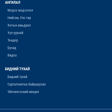
АНГИЛАЛ
АЖИЛЛАГААНЫ ТӨЛӨВЛӨГӨӨ БАТЛАГДЛАА
12-р сар. 16, 2025, 9:47 a.m.
Мэдээ мэдээлэл
Нийгэм, Улс төр
ЛАНЖГАР ҮЙЛДВЭР МААНЬ
ЭРДЭНЭТЧҮҮДЭЭС ӨГӨӨЖ ХИШГЭЭ
Хотын амьдрал
ХАРАМЛАСААР Л БАЙХ УУ
Уул уурхай
12-р сар. 11, 2025, 4:06 p.m.
Тендер
ОРОН НУТАГТ ХДХВ-ИЙН ХАЛДВАРТАЙ
Бусад
ХҮМҮҮСЭЭ ЭМЧЛЭХЭД БЭЛЭН ҮҮ
Видео
12-р сар. 4, 2025, 6:26 p.m.
“ЯНЗАГА” ЗУСЛАНГ 25 ТЭРБУМ ТӨГРӨГӨӨР
БИДНИЙ ТУХАЙ
БҮРЭН ШИНЭЧИЛНЭ
Бидний тухай
11-р сар. 14, 2025, 5:53 p.m.
Сурталчилгаа байршуулах
Үйлчилгээний нөхцөл