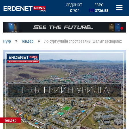
ЭРДЭНЭТ
ЕВРО
C°/C°
3736.58
БНХАУ ЮАНЬ
506.33
ОХУ РУБЛЬ
46.46
БНСУ ВОН
Нүүр
Тендер
7-р сургуулийн спорт заалны шалыг засварлах
2.67
Тендер