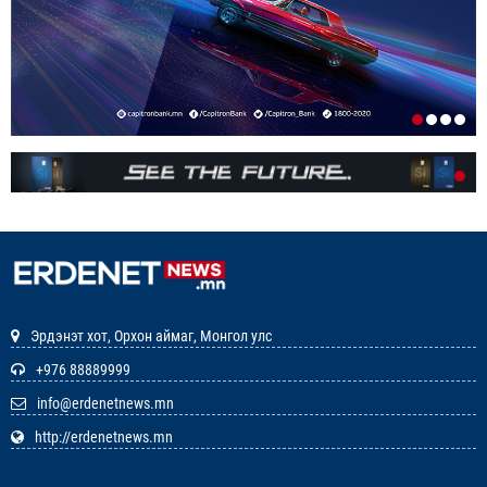
ИРГЭДИЙН НЭРИЙН ДАНСНЫ
ХУРИМТЛАЛЫГ НЭГ САЯД ХҮРГЭНЭ
1-р сар. 19, 2026, 10:48 a.m.
ЭНЭ ЖИЛ БҮХ НИЙТЭЭРЭЭ 15 ХОНОГ АМРАХ
НЬ
1-р сар. 7, 2026, 3:41 p.m.
РЕДАКЦИУДЫН НЭГДЭЛ “ГАН ҮЗЭГ”
ШАГНАЛ ХҮРТЛЭЭ
12-р сар. 22, 2025, 11:29 a.m.
Эрдэнэт хот, Орхон аймаг, Монгол улс
ЗАРЛАЛ
+976 88889999
info@erdenetnews.mn
12-р сар. 19, 2025, 3:20 p.m.
http://erdenetnews.mn
ОРХОН АЙМГИЙН ТӨСВИЙН ЕРӨНХИЙЛӨН
ЗАХИРАГЧИЙН 2026 ОНЫ ХУДАЛДАН АВАХ