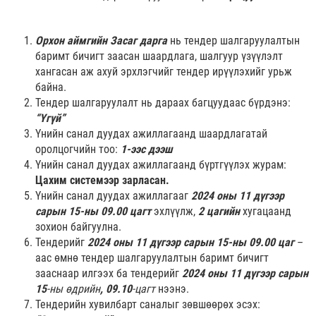
Орхон аймгийн Засаг дарга
нь тендер шалгаруулалтын
баримт бичигт заасан шаардлага, шалгуур үзүүлэлт
хангасан аж ахуй эрхлэгчийг тендер ирүүлэхийг урьж
байна.
Тендер шалгаруулалт нь дараах багцуудаас бүрдэнэ:
“Үгүй”
Үнийн санал дуудах ажиллагаанд шаардлагатай
оролцогчийн тоо:
1-ээс дээш
Үнийн санал дуудах ажиллагаанд бүртгүүлэх журам:
Цахим системээр зарласан.
Үнийн санал дуудах ажиллагааг
2024
оны 11 дүгээр
сарын 15-ны 09.00 цагт
эхлүүлж,
2 цагийн
хугацаанд
зохион байгуулна.
Тендерийг
2024 оны 11 дүгээр сарын 15-ны 09.00 цаг
–
аас өмнө тендер шалгаруулалтын баримт бичигт
зааснаар илгээх ба тендерийг
2024 оны 11 дүгээр сарын
15
-ны өдрийн
, 09.10
-цагт
нээнэ.
Тендерийн хувилбарт саналыг зөвшөөрөх эсэх: