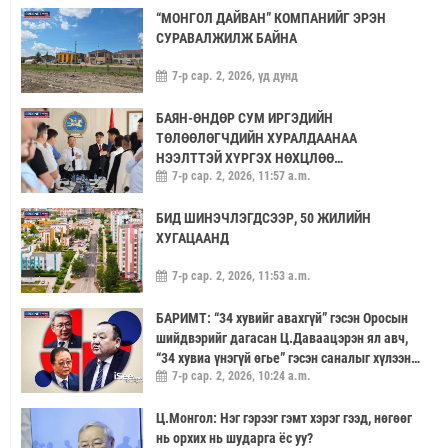
“МОНГОЛ ДАЙВАН” КОМПАНИЙГ ЭРЭН
СУРАВАЛЖИЛЖ БАЙНА
7-р сар. 2, 2026, үд дунд
БАЯН-ӨНДӨР СУМ ИРГЭДИЙН
ТӨЛӨӨЛӨГЧДИЙН ХУРАЛДААНАА
НЭЭЛТТЭЙ ХҮРГЭХ НӨХЦЛӨӨ
7-р сар. 2, 2026, 11:57 a.m.
САЙЖРУУЛААЧ
БИД ШИНЭЧЛЭГДСЭЭР, 50 ЖИЛИЙН
ХУГАЦААНД
7-р сар. 2, 2026, 11:53 a.m.
БАРИМТ: “34 хувийг авахгүй” гэсэн Оросын
шийдвэрийг дагасан Ц.Даваацэрэн ял авч,
“34 хувиа үнэгүй өгье” гэсэн саналыг хүлээн
7-р сар. 2, 2026, 10:24 a.m.
аваагүй хүмүүс хариуцлагагүй үлдэв
Ц.Монгол: Нэг гэрээг гэмт хэрэг гээд, нөгөөг
нь орхих нь шударга ёс уу?