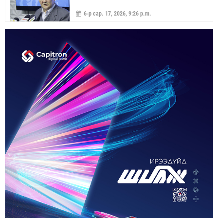
6-р сар. 17, 2026, 9:26 p.m.
МОНГОЛ УЛС “ЭРДЭНЭТ ҮЙЛДВЭР”-ЭЭР
ДАМЖУУЛААД ЗЭС ХАЙЛУУЛАХ
ҮЙЛДВЭРИЙН ХЭДЭН ХУВИЙГ ЭЗЭМШИХ ВЭ
5-р сар. 21, 2026, 11:40 a.m.
ГЭДЭГ АСУУДАЛ ГАРЧ ИРНЭ
ЗУУН НАСЫГ ДАВСАН “ХӨВЧИЙН ХӨХ
ГОНИО” АЛДАРТАЙ Д.ГОНЧИГДАГВА
2-р сар. 17, 2026, 10:38 a.m.
ОРОН НУТАГТ ГАЗАР ОЛГОХ ЭРХ МЭДЛИЙГ
ШИЛЖҮҮЛНЭ
1-р сар. 19, 2026, 10:54 a.m.
ТЭТГЭВРИЙН ЗЭЭЛИЙН ХҮҮГ БУУРУУЛАХ,
УРТАСГАХ ЧИГЛЭЛЭЭР АЖИЛЛАНА
1-р сар. 19, 2026, 10:52 a.m.