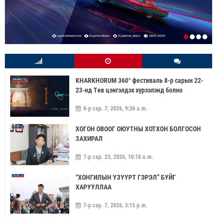
KHARKHORUM 360° фестиваль 8-р сарын 22-
23-нд Төв цэнгэлдэх хүрээлэнд болно
8-р сар. 7, 2026, 9:36 a.m.
ХОГОН ОВООГ ОЮУТНЫ ХОТХОН БОЛГОСОН
ЗАХИРАЛ
7-р сар. 23, 2026, 10:18 a.m.
“ХОНГИЛЫН ҮЗҮҮРТ ГЭРЭЛ” БУЙГ
ХАРУУЛЛАА
7-р сар. 7, 2026, 3:15 p.m.