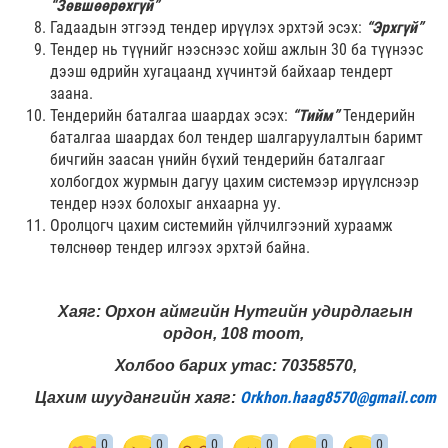
“Зөвшөөрөхгүй”
Гадаадын этгээд тендер ирүүлэх эрхтэй эсэх:
“Эрхгүй”
Тендер нь түүнийг нээснээс хойш ажлын 30 ба түүнээс
дээш өдрийн хугацаанд хүчинтэй байхаар тендерт
заана.
Тендерийн баталгаа шаардах эсэх:
“Тийм”
Тендерийн
баталгаа шаардах бол тендер шалгаруулалтын баримт
бичгийн заасан үнийн бүхий тендерийн баталгааг
холбогдох журмын дагуу цахим системээр ирүүлснээр
тендер нээх болохыг анхаарна уу.
Оролцогч цахим системийн үйлчилгээний хураамж
төлснөөр тендер илгээх эрхтэй байна.
Хаяг: Орхон аймгийн Нутгийн удирдлагын
ордон, 108 тоот,
Холбоо барих утас: 70358570,
Orkhon.haag8570@gmail.com
Цахим шуудангийн хаяг:
0
0
0
0
0
0