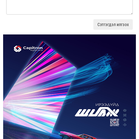
Сэтгэгдэл илгээх