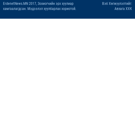
ErdenetNews.MN 2017, Зохиогчийн эрх хуулиар
Вэб Хөгжүүлэлтийг:
хамгаалагдсан. Мэдээлэл хуулбарлах хориотой.
Авзага ХХК