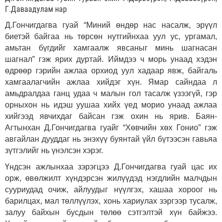
Г.Даваадулам нар
Д.Гончигдагва гуай “Миний өндөр нас насалж, эрүүл
биетэй байгаа нь төрсөн нутгийнхаа уул ус, ургамал,
амьтан бүгдийг хамгаалж явсаныг минь шагнасан
шагнал” гэж ярих дуртай. Иймдээ ч морь унаад хэдэн
өдрөөр гэрийн ажлаа орхиод уул хадаар явж, байгаль
хамгаалагчийн ажлаа хийдэг хүн. Ямар сайндаа л
амьдралдаа ганц удаа ч малын гол тасалж үзээгүй, гэр
орныхон нь идэш уушаа хийх үед морио унаад ажлаа
хийгээд явчихдаг байсан гэж охин нь ярив. Баян-
Агтынхан Д.Гончигдагва гуайг “Хөвчийн хөх Гонио” гэж
авгайлан дууддаг нь энэхүү буянтай үйл бүтээсэн гавьяа
зүтгэлийг нь үнэлсэн хэрэг.
Үндсэн ажлынхаа зэрэгцээ Д.Гончигдагва гуай цас их
орж, өвөлжилт хүндэрсэн жилүүдэд нэгдлийн малчдын
сууриудад очиж, айлуудыг нүүлгэх, хашаа хороог нь
барилцах, мал төллүүлэх, хонь хариулах зэргээр тусалж,
залуу байхын бусдын төлөө сэтгэлтэй хүн байжээ.