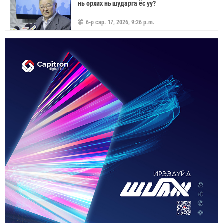
нь орхих нь шударга ёс уу?
6-р сар. 17, 2026, 9:26 p.m.
МОНГОЛ УЛС “ЭРДЭНЭТ ҮЙЛДВЭР”-ЭЭР
ДАМЖУУЛААД ЗЭС ХАЙЛУУЛАХ
ҮЙЛДВЭРИЙН ХЭДЭН ХУВИЙГ ЭЗЭМШИХ ВЭ
5-р сар. 21, 2026, 11:40 a.m.
ГЭДЭГ АСУУДАЛ ГАРЧ ИРНЭ
ЗУУН НАСЫГ ДАВСАН “ХӨВЧИЙН ХӨХ
ГОНИО” АЛДАРТАЙ Д.ГОНЧИГДАГВА
2-р сар. 17, 2026, 10:38 a.m.
ОРОН НУТАГТ ГАЗАР ОЛГОХ ЭРХ МЭДЛИЙГ
ШИЛЖҮҮЛНЭ
1-р сар. 19, 2026, 10:54 a.m.
ТЭТГЭВРИЙН ЗЭЭЛИЙН ХҮҮГ БУУРУУЛАХ,
УРТАСГАХ ЧИГЛЭЛЭЭР АЖИЛЛАНА
1-р сар. 19, 2026, 10:52 a.m.