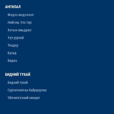
ЗАХИРАГЧИЙН 2026 ОНЫ ХУДАЛДАН АВАХ
АНГИЛАЛ
АЖИЛЛАГААНЫ ТӨЛӨВЛӨГӨӨ БАТЛАГДЛАА
12-р сар. 16, 2025, 9:47 a.m.
Мэдээ мэдээлэл
Нийгэм, Улс төр
ЛАНЖГАР ҮЙЛДВЭР МААНЬ
ЭРДЭНЭТЧҮҮДЭЭС ӨГӨӨЖ ХИШГЭЭ
Хотын амьдрал
ХАРАМЛАСААР Л БАЙХ УУ
Уул уурхай
12-р сар. 11, 2025, 4:06 p.m.
Тендер
ОРОН НУТАГТ ХДХВ-ИЙН ХАЛДВАРТАЙ
Бусад
ХҮМҮҮСЭЭ ЭМЧЛЭХЭД БЭЛЭН ҮҮ
Видео
12-р сар. 4, 2025, 6:26 p.m.
“ЯНЗАГА” ЗУСЛАНГ 25 ТЭРБУМ ТӨГРӨГӨӨР
БИДНИЙ ТУХАЙ
БҮРЭН ШИНЭЧИЛНЭ
Бидний тухай
11-р сар. 14, 2025, 5:53 p.m.
Сурталчилгаа байршуулах
Үйлчилгээний нөхцөл