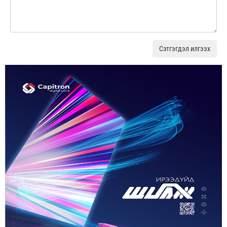
Сэтгэгдэл илгээх