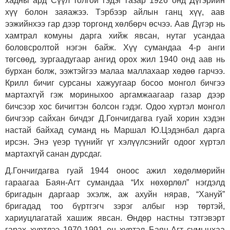
хадны ард Сүүл толгой гэдэг газар 1926 онд Дүгэрийн
хүү болон заяажээ. Тэрбээр айлын ганц хүү, аав
ээжийнхээ гар дээр торгонд хөлбөрч өсчээ. Аав Дүгэр нь
хамтрал комуны дарга хийж явсан, нутаг усандаа
боловсролтой нэгэн байж. Хүү сумандаа 4-р анги
төгсөөд, зургаадугаар ангид орох жил 1940 онд аав нь
бурхан болж, ээжтэйгээ малаа маллахаар хөдөө гарчээ.
Крилл бичиг сурсаны хажуугаар босоо монгол бичгээ
мартахгүй гэж мориныхоо аргамжаагаар газар дээр
бичсээр хос бичигтэн болсон гэдэг. Одоо хүртэл монгол
бичгээр сайхан бичдэг Д.Гончигдагва гуай хорин хэдэн
настай байхад суманд нь Маршал Ю.Цэдэнбал дарга
ирсэн. Энэ үеэр түүнийг үг хэлүүлсэнийг одоог хүртэл
мартахгүй санан дурсдаг.
Д.Гончигдагва гуай 1944 оноос ажил хөдөлмөрийн
гараагаа Баян-Агт сумандаа “Их нөхөрлөл” нэгдэлд
бригадын даргаар эхэлж, аж ахуйн нярав, “Хануй”
бригадад тоо бүртгэгч зэрэг албыг нэр төртэй,
хариуцлагатай хашиж явсан. Өндөр настны тэтгэвэрт
гарах хүртлээ 1970-1991 он хүртэл Баян-Агт сумынхаа