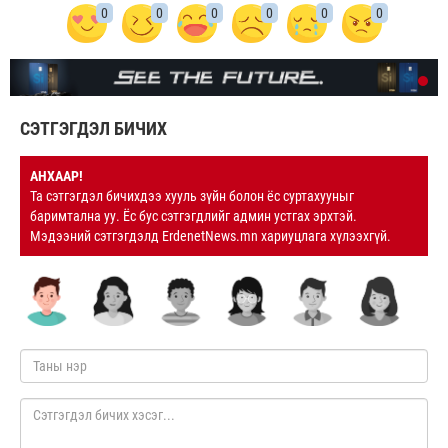
0
0
0
0
0
0
СЭТГЭГДЭЛ БИЧИХ
АНХААР!
Та сэтгэгдэл бичихдээ хууль зүйн болон ёс суртахууныг
баримтална уу. Ёс бус сэтгэгдлийг админ устгах эрхтэй.
Мэдээний сэтгэгдэлд ErdenetNews.mn хариуцлага хүлээхгүй.