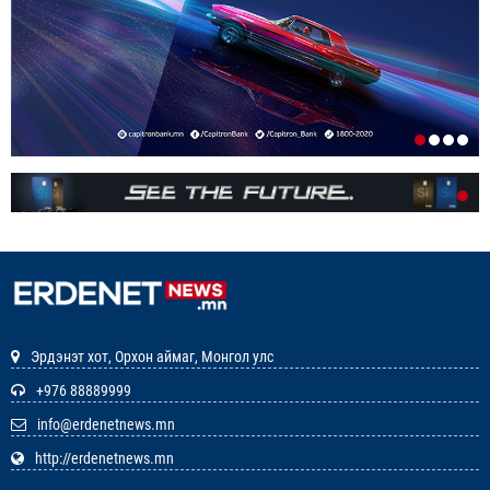
ИРГЭДИЙН НЭРИЙН ДАНСНЫ
ХУРИМТЛАЛЫГ НЭГ САЯД ХҮРГЭНЭ
1-р сар. 19, 2026, 10:48 a.m.
ЭНЭ ЖИЛ БҮХ НИЙТЭЭРЭЭ 15 ХОНОГ АМРАХ
НЬ
1-р сар. 7, 2026, 3:41 p.m.
РЕДАКЦИУДЫН НЭГДЭЛ “ГАН ҮЗЭГ”
ШАГНАЛ ХҮРТЛЭЭ
12-р сар. 22, 2025, 11:29 a.m.
Эрдэнэт хот, Орхон аймаг, Монгол улс
ЗАРЛАЛ
+976 88889999
info@erdenetnews.mn
12-р сар. 19, 2025, 3:20 p.m.
http://erdenetnews.mn
ОРХОН АЙМГИЙН ТӨСВИЙН ЕРӨНХИЙЛӨН