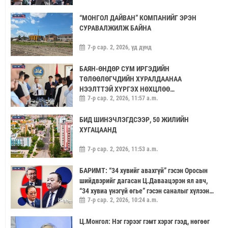
“МОНГОЛ ДАЙВАН” КОМПАНИЙГ ЭРЭН
СУРАВАЛЖИЛЖ БАЙНА
7-р сар. 2, 2026, үд дунд
БАЯН-ӨНДӨР СУМ ИРГЭДИЙН
ТӨЛӨӨЛӨГЧДИЙН ХУРАЛДААНАА
НЭЭЛТТЭЙ ХҮРГЭХ НӨХЦЛӨӨ
7-р сар. 2, 2026, 11:57 a.m.
САЙЖРУУЛААЧ
БИД ШИНЭЧЛЭГДСЭЭР, 50 ЖИЛИЙН
ХУГАЦААНД
7-р сар. 2, 2026, 11:53 a.m.
БАРИМТ: “34 хувийг авахгүй” гэсэн Оросын
шийдвэрийг дагасан Ц.Даваацэрэн ял авч,
“34 хувиа үнэгүй өгье” гэсэн саналыг хүлээн
7-р сар. 2, 2026, 10:24 a.m.
аваагүй хүмүүс хариуцлагагүй үлдэв
Ц.Монгол: Нэг гэрээг гэмт хэрэг гээд, нөгөөг