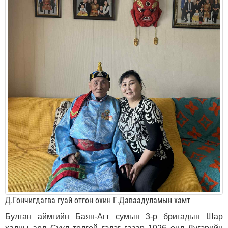
Д.Гончигдагва гуай отгон охин Г.Даваадуламын хамт
Булган аймгийн Баян-Агт сумын 3-р бригадын Шар