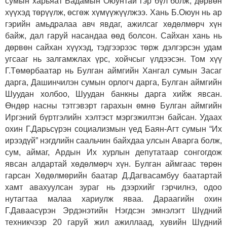
сумын харьяат Бадамын Оюунтай гэр бүл болж, дөрвөн
хүүхэд төрүүлж, өсгөж хүмүүжүүлжээ. Хань Б.Оюун нь ар
гэрийн амьдралаа авч явдаг, ажилсаг хөдөлмөрч хүн
байж, дал гаруй насандаа өөд болсон. Сайхан хань нь
дөрвөн сайхан хүүхэд, тэдгээрээс төрж дэлгэрсэн удам
угсааг нь залгамжлах үрс, хойчсыг үлдээсэн. Том хүү
Г.Төмөрбаатар нь Булган аймгийн Хангал сумын Засаг
дарга, Дашинчилэн сумын орлогч дарга, Булган аймгийн
Шуудан холбоо, Шуудан банкны дарга хийж явсан.
Өндөр насны тэтгэвэрт гарахын өмнө Булган аймгийн
Иргэний бүртгэлийн хэлтэст мэргэжилтэн байсан. Удаах
охин Г.Дарьсүрэн социализмын үед Баян-Агт сумын “Их
ирээдүй” нэгдлийн саальчин байхдаа улсын Аварга болж,
сум, аймаг, Ардын Их хурлын депутатаар сонгогдож
явсан алдартай хөдөлмөрч хүн. Булган аймгаас төрөн
гарсан Хөдөлмөрийн баатар Д.Дагвасамбуу баатартай
хамт авахуулсан зураг нь дээрхийг гэрчилнэ, одоо
нутагтаа малаа хариулж яваа. Дараагийн охин
Г.Даваасүрэн Эрдэнэтийн Нэгдсэн эмнэлэгт Шүдний
техникчээр 20 гаруй жил ажиллаад, хувийн Шүдний