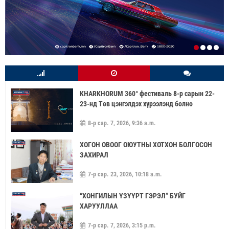
KHARKHORUM 360° фестиваль 8-р сарын 22-
23-нд Төв цэнгэлдэх хүрээлэнд болно
8-р сар. 7, 2026, 9:36 a.m.
ХОГОН ОВООГ ОЮУТНЫ ХОТХОН БОЛГОСОН
ЗАХИРАЛ
7-р сар. 23, 2026, 10:18 a.m.
“ХОНГИЛЫН ҮЗҮҮРТ ГЭРЭЛ” БУЙГ
ХАРУУЛЛАА
7-р сар. 7, 2026, 3:15 p.m.