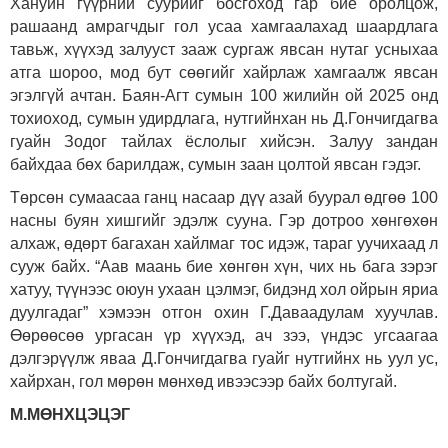
Хануйн гүүрний суурийг босгоход гар бие оролцож,
рашаанд амрагчдыг гол усаа хамгаалахад шаардлага
тавьж, хүүхэд залууст зааж сургаж явсан нутаг усныхаа
атга шороо, мод бут сөөгийг хайрлаж хамгаалж явсан
эгэлгүй ачтан. Баян-Агт сумын 100 жилийн ой 2025 онд
тохиоход, сумын удирдлага, нутгийнхан нь Д.Гончигдагва
гуайн Зодог тайлах ёслолыг хийсэн. Залуу зандан
байхдаа бөх барилдаж, сумын заан цолтой явсан гэдэг.
Төрсөн сумаасаа ганц насаар дүү азай буурал өдгөө 100
насны буян хишгийг эдэлж сууна. Гэр дотроо хөнгөхөн
алхаж, өдөрт багахан хайлмаг тос идэж, тараг уучихаад л
сууж байх. “Аав маань бие хөнгөн хүн, чих нь бага зэрэг
хатуу, түүнээс оюун ухаан цэлмэг, бидэнд хол ойрын яриа
дуулгадаг” хэмээн отгон охин Г.Даваадулам хуучлав.
Өөрөөсөө ургасан үр хүүхэд, ач зээ, үндэс угсаагаа
дэлгэрүүлж яваа Д.Гончигдагва гуайг нутгийнх нь уул ус,
хайрхан, гол мөрөн мөнхөд ивээсээр байх болтугай.
М.МӨНХЦЭЦЭГ