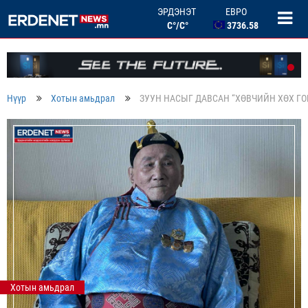
3736.58
ЭРДЭНЭТ
БНХАУ ЮАНЬ
C°/C°
506.33
ОХУ РУБЛЬ
46.46
БНСУ ВОН
2.67
Нүүр
Хотын амьдрал
ЗУУН НАСЫГ ДАВСАН “ХӨВЧИЙН ХӨХ ГО
Хотын амьдрал