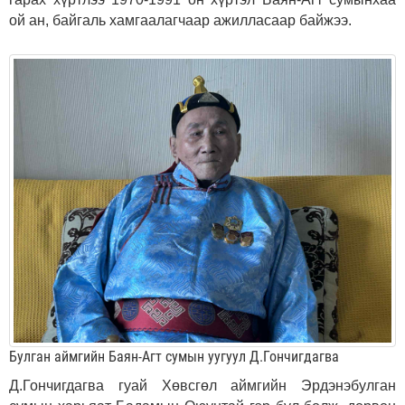
ой ан, байгаль хамгаалагчаар ажилласаар байжээ.
Булган аймгийн Баян-Агт сумын уугуул Д.Гончигдагва
Д.Гончигдагва гуай Хөвсгөл аймгийн Эрдэнэбулган