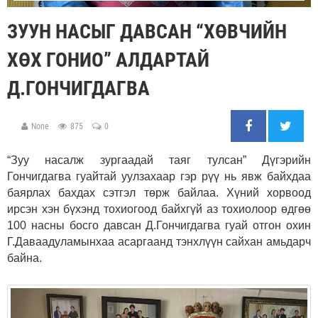
ЗУУН НАСЫГ ДАВСАН “ХӨВЧИЙН
ХӨХ ГОНИО” АЛДАРТАЙ
Д.ГОНЧИГДАГВА
None
875
0
“Зуу насалж зургаадай таяг тулсан” Дүгэрийн
Гончигдагва гуайтай уулзахаар гэр рүү нь явж байхдаа
баярлах бахдах сэтгэл төрж байлаа. Хүний хорвоод
ирсэн хэн бүхэнд тохиогоод байхгүй аз тохиолоор өдгөө
100 насны босго давсан Д.Гончигдагва гуай отгон охин
Г.Даваадуламынхаа асаргаанд тэнхлүүн сайхан амьдарч
байна.