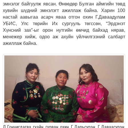
эмнэлэг байгуулж явсан. Өнөөдөр Булган аймгийн төвд
хувийн шүдний эмнэлэгт ажиллаж байна. Харин 100
настай аавыгаа асарч яваа отгон охин Г.Даваадулам
УБИС, Улс төрийн Их сургууль төгссөн, “Эрдэнэт
Хүнсний зах”-ыг орон нутгийн өмчид байхад нярав,
менежер хийж, одоо аж ахуйн үйлчилгээний салбарт
ажиллаж байна.
Д.Гончигдагва гуайн гурван охин Г.Дарьсүрэн, Г.Даваасүрэн,