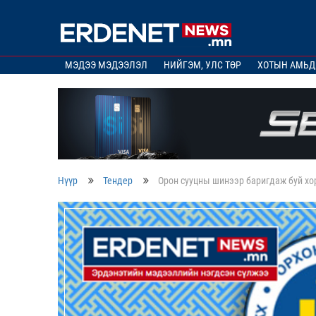
МЭДЭЭ МЭДЭЭЛЭЛ
НИЙГЭМ, УЛС ТӨР
ХОТЫН АМЬД
Нүүр
Тендер
Орон сууцны шинээр баригдаж буй хо