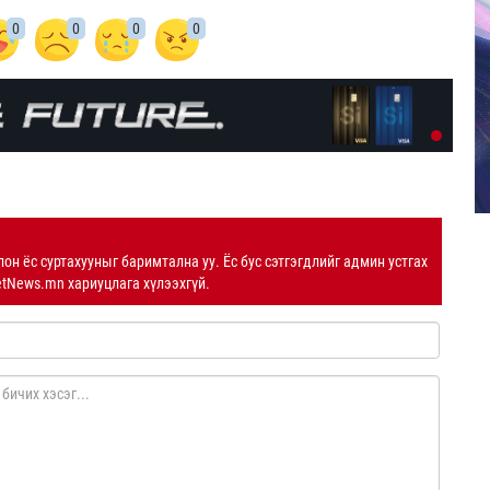
0
0
0
0
лон ёс суртахууныг баримтална уу. Ёс бус сэтгэгдлийг админ устгах
etNews.mn хариуцлага хүлээхгүй.