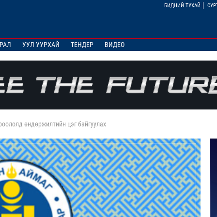
БИДНИЙ ТУХАЙ
СУР
РАЛ
УУЛ УУРХАЙ
ТЕНДЕР
ВИДЕО
роололд өндөржилтийн цэг байгуулах