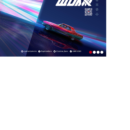
1-р сар. 19, 2026, 10:54 a.m.
ТЭТГЭВРИЙН ЗЭЭЛИЙН ХҮҮГ
БУУРУУЛАХ, УРТАСГАХ ЧИГЛЭЛЭЭР
АЖИЛЛАНА
1-р сар. 19, 2026, 10:52 a.m.
ИРГЭДИЙН НЭРИЙН ДАНСНЫ
ХУРИМТЛАЛЫГ НЭГ САЯД ХҮРГЭНЭ
1-р сар. 19, 2026, 10:48 a.m.
ЭНЭ ЖИЛ БҮХ НИЙТЭЭРЭЭ 15 ХОНОГ
АМРАХ НЬ
1-р сар. 7, 2026, 3:41 p.m.
РЕДАКЦИУДЫН НЭГДЭЛ “ГАН ҮЗЭГ”
ШАГНАЛ ХҮРТЛЭЭ
12-р сар. 22, 2025, 11:29 a.m.