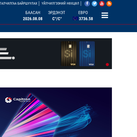
АНУ ДОЛЛАР
ТАЛЧИЛГАА БАЙРШУУЛАХ
ҮЙЛЧИЛГЭЭНИЙ НӨХЦӨЛ
3527.07
БААСАН
ЭРДЭНЭТ
ЕВРО
2026.08.08
C°/C°
3736.58
БНХАУ ЮАНЬ
506.33
ОХУ РУБЛЬ
46.46
БНСУ ВОН
2.67