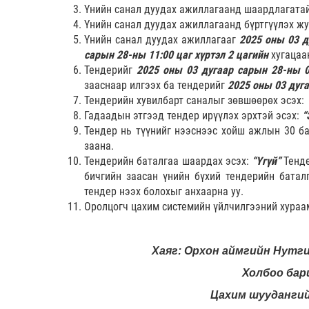
Үнийн санал дуудах ажиллагаанд шаардлагатай
Үнийн санал дуудах ажиллагаанд бүртгүүлэх ж
Үнийн санал дуудах ажиллагааг
2025
оны 03 д
сарын 28-ны 11:00 цаг хүртэл
2 цагийн
хугацаа
Тендерийг
2025 оны 03 дугаар сарын 28-ны 0
зааснаар илгээх ба тендерийг
2025 оны 03 дуг
Тендерийн хувилбарт саналыг зөвшөөрөх эсэх:
Гадаадын этгээд тендер ирүүлэх эрхтэй эсэх:
“
Тендер нь түүнийг нээснээс хойш ажлын 30 ба
заана.
Тендерийн баталгаа шаардах эсэх:
“Үгүй”
Тенд
бичгийн заасан үнийн бүхий тендерийн батал
тендер нээх болохыг анхаарна уу.
Оролцогч цахим системийн үйлчилгээний хураам
Хаяг: Орхон аймгийн Нутг
Холбоо бари
Цахим шуудангий