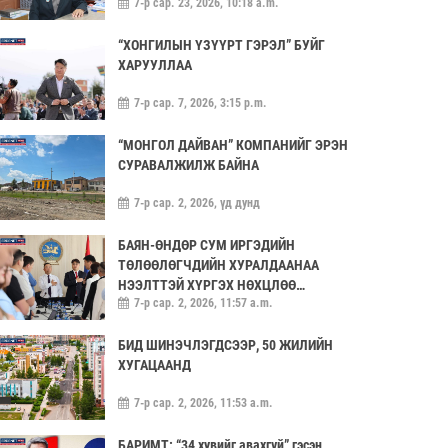
7-р сар. 23, 2026, 10:18 a.m.
“ХОНГИЛЫН ҮЗҮҮРТ ГЭРЭЛ” БУЙГ
ХАРУУЛЛАА
7-р сар. 7, 2026, 3:15 p.m.
“МОНГОЛ ДАЙВАН” КОМПАНИЙГ ЭРЭН
СУРАВАЛЖИЛЖ БАЙНА
7-р сар. 2, 2026, үд дунд
БАЯН-ӨНДӨР СУМ ИРГЭДИЙН
ТӨЛӨӨЛӨГЧДИЙН ХУРАЛДААНАА
НЭЭЛТТЭЙ ХҮРГЭХ НӨХЦЛӨӨ
7-р сар. 2, 2026, 11:57 a.m.
САЙЖРУУЛААЧ
БИД ШИНЭЧЛЭГДСЭЭР, 50 ЖИЛИЙН
ХУГАЦААНД
7-р сар. 2, 2026, 11:53 a.m.
БАРИМТ: “34 хувийг авахгүй” гэсэн