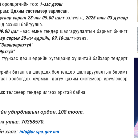
 оролцогчийн тоо:
1-ээс дээш
урам:
Цахим системээр зарласан.
угаар сарын 28-ны 09.00 цагт
эхлүүлж,
2025 оны 03 дугаар
нд зохион байгуулна.
9.00 цаг
–аас өмнө тендер шалгаруулалтын баримт бичигт
аар сарын 28
-ны өдрийн
, 09.10
-цагт
нээнэ.
“Зөвшөөрөхгүй”
Эрхгүй”
 түүнээс дээш өдрийн хугацаанд хүчинтэй байхаар тендерт
ерийн баталгаа шаардах бол тендер шалгаруулалтын баримт
гааг холбогдох журмын дагуу цахим системээр ирүүлснээр
ж төлснөөр тендер илгээх эрхтэй байна.
ийн удирдлагын ордон, 108 тоот,
х утас: 70358570,
info@or.spa.gov.mn
н хаяг: