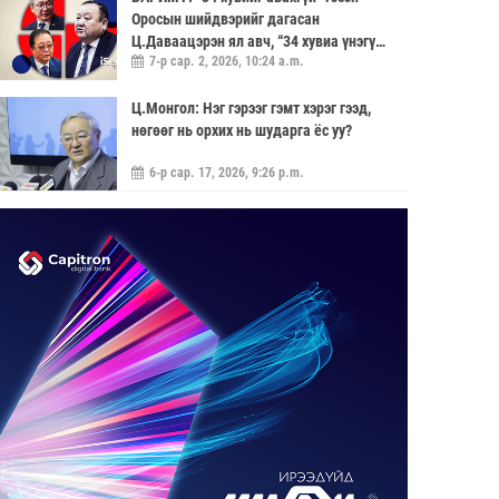
Оросын шийдвэрийг дагасан
Ц.Даваацэрэн ял авч, “34 хувиа үнэгүй
7-р сар. 2, 2026, 10:24 a.m.
өгье” гэсэн саналыг хүлээн аваагүй
хүмүүс хариуцлагагүй үлдэв
Ц.Монгол: Нэг гэрээг гэмт хэрэг гээд,
нөгөөг нь орхих нь шударга ёс уу?
6-р сар. 17, 2026, 9:26 p.m.
МОНГОЛ УЛС “ЭРДЭНЭТ ҮЙЛДВЭР”-
ЭЭР ДАМЖУУЛААД ЗЭС ХАЙЛУУЛАХ
ҮЙЛДВЭРИЙН ХЭДЭН ХУВИЙГ
5-р сар. 21, 2026, 11:40 a.m.
ЭЗЭМШИХ ВЭ ГЭДЭГ АСУУДАЛ ГАРЧ
ИРНЭ
ЗУУН НАСЫГ ДАВСАН “ХӨВЧИЙН ХӨХ
ГОНИО” АЛДАРТАЙ Д.ГОНЧИГДАГВА
2-р сар. 17, 2026, 10:38 a.m.
ОРОН НУТАГТ ГАЗАР ОЛГОХ ЭРХ
МЭДЛИЙГ ШИЛЖҮҮЛНЭ