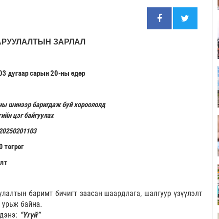
АРУУЛАЛТЫН ЗАРЛАЛ
03 дугаар сарын 20-ны өдөр
ны шинээр баригдаж буй хороололд
ийн цэг байгуулах
20250201103
0 төгрөг
алт
лалтын баримт бичигт заасан шаардлага, шалгуур үзүүлэлт
 урьж байна.
рдэнэ:
“Үгүй”