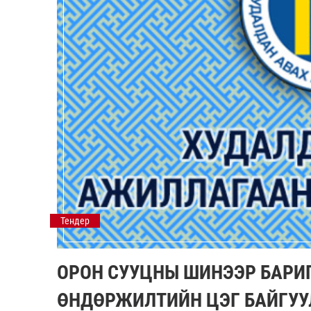
Тендер
ОРОН СУУЦНЫ ШИНЭЭР БАРИ
ӨНДӨРЖИЛТИЙН ЦЭГ БАЙГУУ