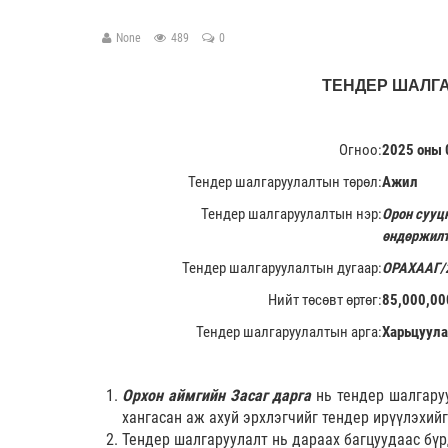
None
489
0
ТЕНДЕР ШАЛГ
Огноо:
2025 оны 
Тендер шалгаруулалтын төрөл:
Ажил
Тендер шалгаруулалтын нэр:
Орон сууц
өндөржилт
Тендер шалгаруулалтын дугаар:
ОРАХААГ/
Нийт төсөвт өртөг:
85,000,00
Тендер шалгаруулалтын арга:
Харьцуул
Орхон аймгийн Засаг дарга
нь тендер шалгаруу
хангасан аж ахуй эрхлэгчийг тендер ирүүлэхийг
Тендер шалгаруулалт нь дараах багцуудаас бү