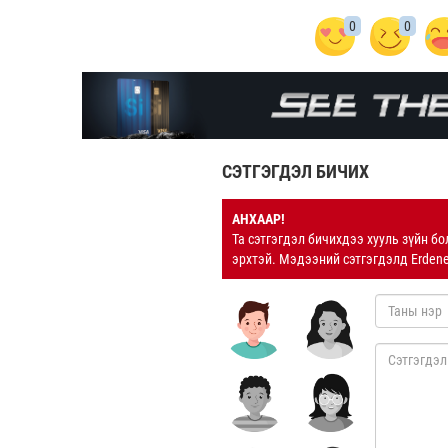
0
0
СЭТГЭГДЭЛ БИЧИХ
АНХААР!
Та сэтгэгдэл бичихдээ хууль зүйн бо
эрхтэй. Мэдээний сэтгэгдэлд Erden