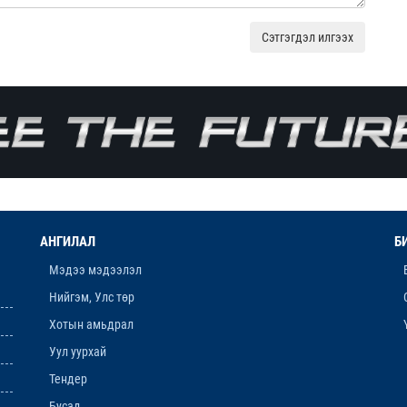
Сэтгэгдэл илгээх
АНГИЛАЛ
Б
Мэдээ мэдээлэл
Нийгэм, Улс төр
Хотын амьдрал
Уул уурхай
Тендер
Бусад