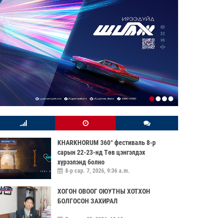
KHARKHORUM 360° фестиваль 8-р
сарын 22-23-нд Төв цэнгэлдэх
хүрээлэнд болно
8-р сар. 7, 2026, 9:36 a.m.
ХОГОН ОВООГ ОЮУТНЫ ХОТХОН
БОЛГОСОН ЗАХИРАЛ