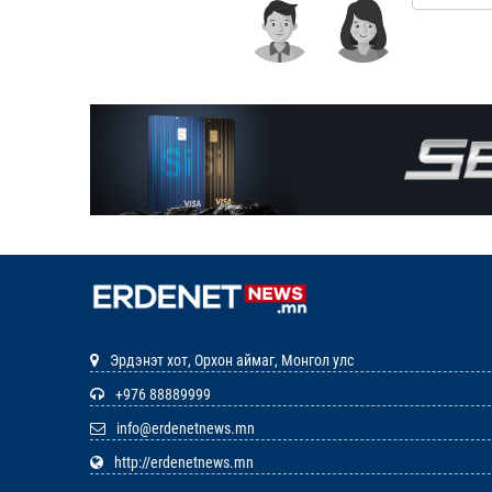
Эрдэнэт хот, Орхон аймаг, Монгол улс
+976 88889999
info@erdenetnews.mn
http://erdenetnews.mn