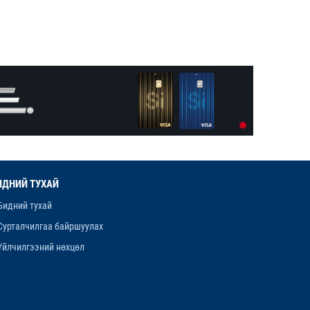
ЗАРЛАЛ
12-р сар. 19, 2025, 3:20 p.m.
ОРХОН АЙМГИЙН ТӨСВИЙН
ЕРӨНХИЙЛӨН ЗАХИРАГЧИЙН 2026
ОНЫ ХУДАЛДАН АВАХ АЖИЛЛАГААНЫ
12-р сар. 16, 2025, 9:47 a.m.
ТӨЛӨВЛӨГӨӨ БАТЛАГДЛАА
ЛАНЖГАР ҮЙЛДВЭР МААНЬ
ЭРДЭНЭТЧҮҮДЭЭС ӨГӨӨЖ ХИШГЭЭ
ХАРАМЛАСААР Л БАЙХ УУ
12-р сар. 11, 2025, 4:06 p.m.
ИДНИЙ ТУХАЙ
Бидний тухай
ОРОН НУТАГТ ХДХВ-ИЙН ХАЛДВАРТАЙ
ХҮМҮҮСЭЭ ЭМЧЛЭХЭД БЭЛЭН ҮҮ
Сурталчилгаа байршуулах
Үйлчилгээний нөхцөл
12-р сар. 4, 2025, 6:26 p.m.
“ЯНЗАГА” ЗУСЛАНГ 25 ТЭРБУМ
ТӨГРӨГӨӨР БҮРЭН ШИНЭЧИЛНЭ