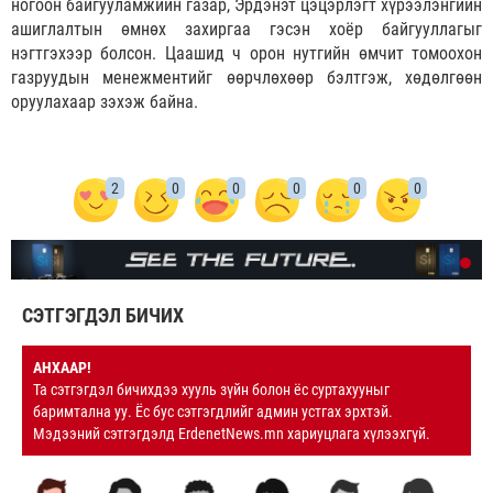
ногоон байгууламжийн газар, Эрдэнэт цэцэрлэгт хүрээлэнгийн
ашиглалтын өмнөх захиргаа гэсэн хоёр байгууллагыг
нэгтгэхээр болсон. Цаашид ч орон нутгийн өмчит томоохон
газруудын менежментийг өөрчлөхөөр бэлтгэж, хөдөлгөөн
оруулахаар зэхэж байна.
2
0
0
0
0
0
СЭТГЭГДЭЛ БИЧИХ
АНХААР!
Та сэтгэгдэл бичихдээ хууль зүйн болон ёс суртахууныг
баримтална уу. Ёс бус сэтгэгдлийг админ устгах эрхтэй.
Мэдээний сэтгэгдэлд ErdenetNews.mn хариуцлага хүлээхгүй.