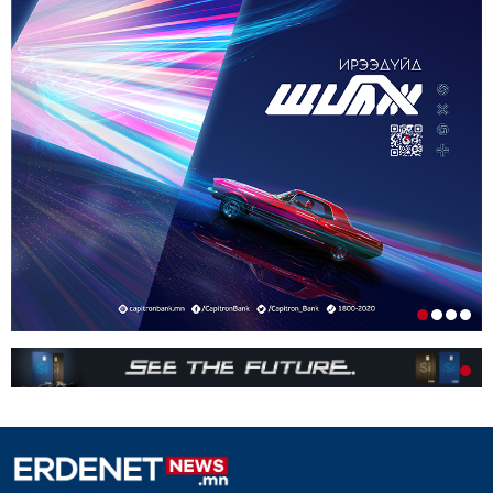
ШИЛЖҮҮЛНЭ
1-р сар. 19, 2026, 10:54 a.m.
ТЭТГЭВРИЙН ЗЭЭЛИЙН ХҮҮГ БУУРУУЛАХ,
УРТАСГАХ ЧИГЛЭЛЭЭР АЖИЛЛАНА
1-р сар. 19, 2026, 10:52 a.m.
ИРГЭДИЙН НЭРИЙН ДАНСНЫ
ХУРИМТЛАЛЫГ НЭГ САЯД ХҮРГЭНЭ
1-р сар. 19, 2026, 10:48 a.m.
ЭНЭ ЖИЛ БҮХ НИЙТЭЭРЭЭ 15 ХОНОГ АМРАХ
НЬ
1-р сар. 7, 2026, 3:41 p.m.
РЕДАКЦИУДЫН НЭГДЭЛ “ГАН ҮЗЭГ”
ШАГНАЛ ХҮРТЛЭЭ