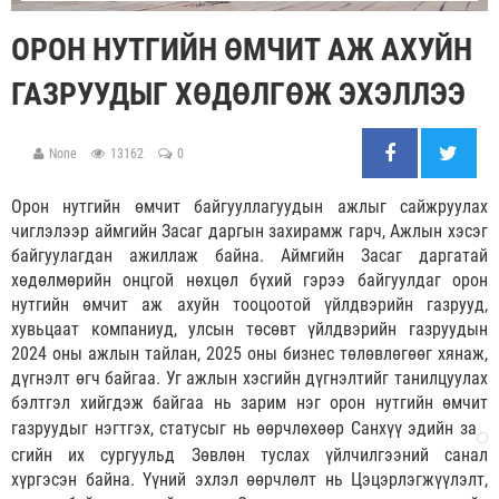
ОРОН НУТГИЙН ӨМЧИТ АЖ АХУЙН
ГАЗРУУДЫГ ХӨДӨЛГӨЖ ЭХЭЛЛЭЭ
None
13162
0
Орон нутгийн өмчит байгууллагуудын ажлыг сайжруулах
чиглэлээр аймгийн Засаг даргын захирамж гарч, Ажлын хэсэг
байгуулагдан ажиллаж байна. Аймгийн Засаг даргатай
хөдөлмөрийн онцгой нөхцөл бүхий гэрээ байгуулдаг орон
нутгийн өмчит аж ахуйн тооцоотой үйлдвэрийн газрууд,
хувьцаат компаниуд, улсын төсөвт үйлдвэрийн газруудын
2024 оны ажлын тайлан, 2025 оны бизнес төлөвлөгөөг хянаж,
дүгнэлт өгч байгаа. Уг ажлын хэсгийн дүгнэлтийг танилцуулах
бэлтгэл хийгдэж байгаа нь зарим нэг орон нутгийн өмчит
газруудыг нэгтгэх, статусыг нь өөрчлөхөөр Санхүү эдийн за
сгийн их сургуульд Зөвлөн туслах үйлчилгээний санал
хүргэсэн байна. Үүний эхлэл өөрчлөлт нь Цэцэрлэгжүүлэлт,