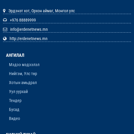
12-р сар. 22, 2025, 11:29 a.m.
Эрдэнэт хот, Орхон аймаг, Монгол улс
ЗАРЛАЛ
+976 88889999
info@erdenetnews.mn
12-р сар. 19, 2025, 3:20 p.m.
http://erdenetnews.mn
ОРХОН АЙМГИЙН ТӨСВИЙН ЕРӨНХИЙЛӨН
ЗАХИРАГЧИЙН 2026 ОНЫ ХУДАЛДАН АВАХ
АНГИЛАЛ
АЖИЛЛАГААНЫ ТӨЛӨВЛӨГӨӨ БАТЛАГДЛАА
12-р сар. 16, 2025, 9:47 a.m.
Мэдээ мэдээлэл
Нийгэм, Улс төр
ЛАНЖГАР ҮЙЛДВЭР МААНЬ
ЭРДЭНЭТЧҮҮДЭЭС ӨГӨӨЖ ХИШГЭЭ
Хотын амьдрал
ХАРАМЛАСААР Л БАЙХ УУ
Уул уурхай
12-р сар. 11, 2025, 4:06 p.m.
Тендер
ОРОН НУТАГТ ХДХВ-ИЙН ХАЛДВАРТАЙ
Бусад
ХҮМҮҮСЭЭ ЭМЧЛЭХЭД БЭЛЭН ҮҮ
Видео
12-р сар. 4, 2025, 6:26 p.m.