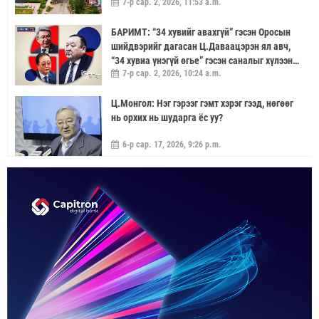
7-р сар. 2, 2026, 11:53 a.m.
БАРИМТ: “34 хувийг авахгүй” гэсэн Оросын
шийдвэрийг дагасан Ц.Даваацэрэн ял авч,
“34 хувиа үнэгүй өгье” гэсэн саналыг хүлээн
7-р сар. 2, 2026, 10:24 a.m.
аваагүй хүмүүс хариуцлагагүй үлдэв
Ц.Монгол: Нэг гэрээг гэмт хэрэг гээд, нөгөөг
нь орхих нь шударга ёс уу?
6-р сар. 17, 2026, 9:26 p.m.
МОНГОЛ УЛС “ЭРДЭНЭТ ҮЙЛДВЭР”-ЭЭР
ДАМЖУУЛААД ЗЭС ХАЙЛУУЛАХ
ҮЙЛДВЭРИЙН ХЭДЭН ХУВИЙГ ЭЗЭМШИХ ВЭ
5-р сар. 21, 2026, 11:40 a.m.
ГЭДЭГ АСУУДАЛ ГАРЧ ИРНЭ
ЗУУН НАСЫГ ДАВСАН “ХӨВЧИЙН ХӨХ
ГОНИО” АЛДАРТАЙ Д.ГОНЧИГДАГВА
2-р сар. 17, 2026, 10:38 a.m.
ОРОН НУТАГТ ГАЗАР ОЛГОХ ЭРХ МЭДЛИЙГ