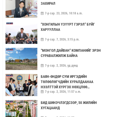
ЗАХИРАЛ
7-р сар. 23, 2026, 10:18 a.m.
“ХОНГИЛЫН ҮЗҮҮРТ ГЭРЭЛ” БУЙГ
ХАРУУЛЛАА
7-р сар. 7, 2026, 3:15 p.m.
“МОНГОЛ ДАЙВАН” КОМПАНИЙГ ЭРЭН
СУРАВАЛЖИЛЖ БАЙНА
7-р сар. 2, 2026, үд дунд
БАЯН-ӨНДӨР СУМ ИРГЭДИЙН
ТӨЛӨӨЛӨГЧДИЙН ХУРАЛДААНАА
НЭЭЛТТЭЙ ХҮРГЭХ НӨХЦЛӨӨ
7-р сар. 2, 2026, 11:57 a.m.
САЙЖРУУЛААЧ
БИД ШИНЭЧЛЭГДСЭЭР, 50 ЖИЛИЙН
ХУГАЦААНД