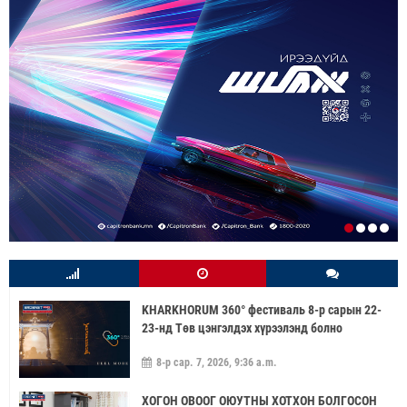
KHARKHORUM 360° фестиваль 8-р сарын 22-
23-нд Төв цэнгэлдэх хүрээлэнд болно
8-р сар. 7, 2026, 9:36 a.m.
ХОГОН ОВООГ ОЮУТНЫ ХОТХОН БОЛГОСОН