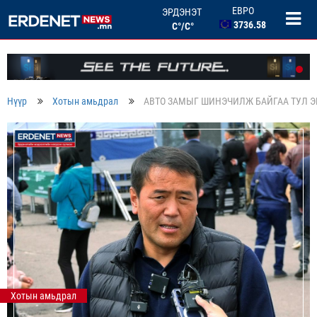
3736.58
ЭРДЭНЭТ
БНХАУ ЮАНЬ
C°/C°
506.33
ОХУ РУБЛЬ
46.46
БНСУ ВОН
2.67
Нүүр
Хотын амьдрал
АВТО ЗАМЫГ ШИНЭЧИЛЖ БАЙГАА ТУЛ Э
Хотын амьдрал