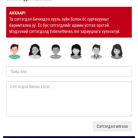
АНХААР!
Та сэтгэгдэл бичихдээ хууль зүйн болон ёс суртахууныг
баримтална уу. Ёс бус сэтгэгдлийг админ устгах эрхтэй.
Мэдээний сэтгэгдэлд ErdenetNews.mn хариуцлага хүлээхгүй.
Сэтгэгдэл илгээх