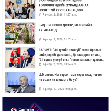
БАЯН-ӨНДӨР СУМ ИРГЭДИЙН
ТӨЛӨӨЛӨГЧДИЙН ХУРАЛДААНАА
НЭЭЛТТЭЙ ХҮРГЭХ НӨХЦЛӨӨ
7-р сар. 2, 2026, 11:57 a.m.
САЙЖРУУЛААЧ
БИД ШИНЭЧЛЭГДСЭЭР, 50 ЖИЛИЙН
ХУГАЦААНД
7-р сар. 2, 2026, 11:53 a.m.
БАРИМТ: “34 хувийг авахгүй” гэсэн Оросын
шийдвэрийг дагасан Ц.Даваацэрэн ял авч,
“34 хувиа үнэгүй өгье” гэсэн саналыг хүлээн
7-р сар. 2, 2026, 10:24 a.m.
аваагүй хүмүүс хариуцлагагүй үлдэв
Ц.Монгол: Нэг гэрээг гэмт хэрэг гээд, нөгөөг
нь орхих нь шударга ёс уу?
6-р сар. 17, 2026, 9:26 p.m.
МОНГОЛ УЛС “ЭРДЭНЭТ ҮЙЛДВЭР”-ЭЭР
ДАМЖУУЛААД ЗЭС ХАЙЛУУЛАХ
ҮЙЛДВЭРИЙН ХЭДЭН ХУВИЙГ ЭЗЭМШИХ ВЭ