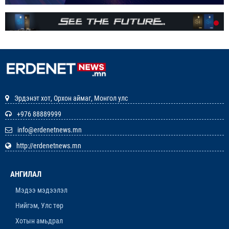
ЭНЭ ЖИЛ БҮХ НИЙТЭЭРЭЭ 15 ХОНОГ АМРАХ
НЬ
1-р сар. 7, 2026, 3:41 p.m.
РЕДАКЦИУДЫН НЭГДЭЛ “ГАН ҮЗЭГ”
ШАГНАЛ ХҮРТЛЭЭ
12-р сар. 22, 2025, 11:29 a.m.
Эрдэнэт хот, Орхон аймаг, Монгол улс
ЗАРЛАЛ
+976 88889999
info@erdenetnews.mn
12-р сар. 19, 2025, 3:20 p.m.
http://erdenetnews.mn
ОРХОН АЙМГИЙН ТӨСВИЙН ЕРӨНХИЙЛӨН
ЗАХИРАГЧИЙН 2026 ОНЫ ХУДАЛДАН АВАХ
АНГИЛАЛ
АЖИЛЛАГААНЫ ТӨЛӨВЛӨГӨӨ БАТЛАГДЛАА
12-р сар. 16, 2025, 9:47 a.m.
Мэдээ мэдээлэл
Нийгэм, Улс төр
ЛАНЖГАР ҮЙЛДВЭР МААНЬ
ЭРДЭНЭТЧҮҮДЭЭС ӨГӨӨЖ ХИШГЭЭ
Хотын амьдрал
ХАРАМЛАСААР Л БАЙХ УУ