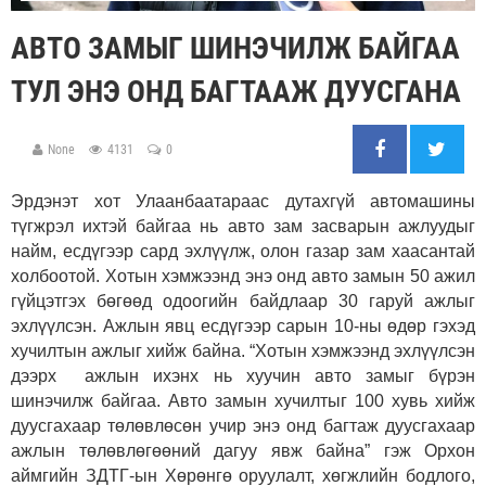
АВТО ЗАМЫГ ШИНЭЧИЛЖ БАЙГАА
ТУЛ ЭНЭ ОНД БАГТААЖ ДУУСГАНА
None
4131
0
Эрдэнэт хот Улаанбаатараас дутахгүй автомашины
түгжрэл ихтэй байгаа нь авто зам засварын ажлуудыг
найм, есдүгээр сард эхлүүлж, олон газар зам хаасантай
холбоотой. Хотын хэмжээнд энэ онд авто замын 50 ажил
гүйцэтгэх бөгөөд одоогийн байдлаар 30 гаруй ажлыг
эхлүүлсэн. Ажлын явц есдүгээр сарын 10-ны өдөр гэхэд
хучилтын ажлыг хийж байна. “Хотын хэмжээнд эхлүүлсэн
дээрх ажлын ихэнх нь хуучин авто замыг бүрэн
шинэчилж байгаа. Авто замын хучилтыг 100 хувь хийж
дуусгахаар төлөвлөсөн учир энэ онд багтаж дуусгахаар
ажлын төлөвлөгөөний дагуу явж байна” гэж Орхон
аймгийн ЗДТГ-ын Хөрөнгө оруулалт, хөгжлийн бодлого,