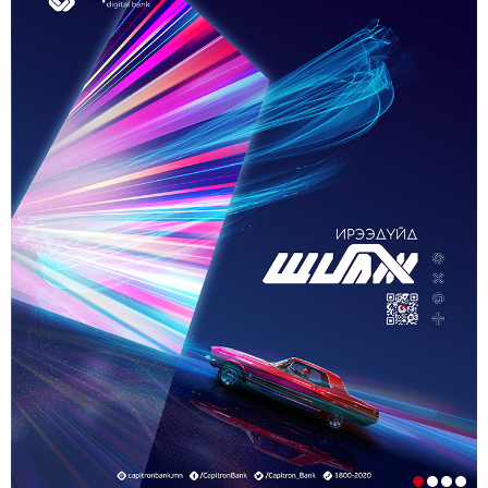
5-р сар. 21, 2026, 11:40 a.m.
ГЭДЭГ АСУУДАЛ ГАРЧ ИРНЭ
ЗУУН НАСЫГ ДАВСАН “ХӨВЧИЙН ХӨХ
ГОНИО” АЛДАРТАЙ Д.ГОНЧИГДАГВА
2-р сар. 17, 2026, 10:38 a.m.
ОРОН НУТАГТ ГАЗАР ОЛГОХ ЭРХ МЭДЛИЙГ
ШИЛЖҮҮЛНЭ
1-р сар. 19, 2026, 10:54 a.m.
ТЭТГЭВРИЙН ЗЭЭЛИЙН ХҮҮГ БУУРУУЛАХ,
УРТАСГАХ ЧИГЛЭЛЭЭР АЖИЛЛАНА
1-р сар. 19, 2026, 10:52 a.m.
ИРГЭДИЙН НЭРИЙН ДАНСНЫ
ХУРИМТЛАЛЫГ НЭГ САЯД ХҮРГЭНЭ
1-р сар. 19, 2026, 10:48 a.m.