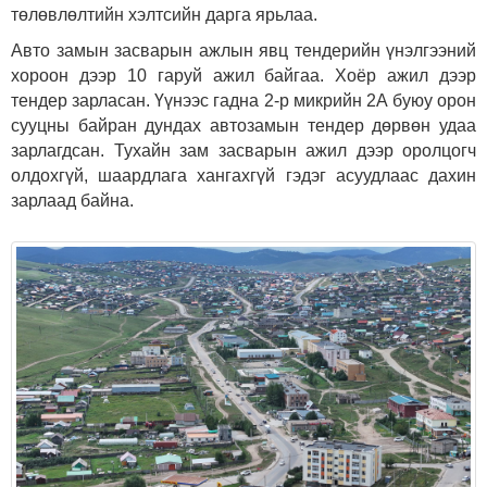
төлөвлөлтийн хэлтсийн дарга ярьлаа.
Авто замын засварын ажлын явц тендерийн үнэлгээний
хороон дээр 10 гаруй ажил байгаа. Хоёр ажил дээр
тендер зарласан. Үүнээс гадна 2-р микрийн 2А буюу орон
сууцны байран дундах автозамын тендер дөрвөн удаа
зарлагдсан. Тухайн зам засварын ажил дээр оролцогч
олдохгүй, шаардлага хангахгүй гэдэг асуудлаас дахин
зарлаад байна.