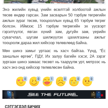
Энэ жилийн хувьд үнийн өсөлттэй холбоотой ажлын
төсөв өндөр гарсан. Зам засварын 50 тэрбум төгрөгийн
ажлын зураг төсөв, тооцооллын хувьд 65 тэрбум төгрөг
болсон. Иймээс 15 тэрбум төгрөгийн эх үүсвэрт
гэрэлтүүлэг, явган хүний зам, дугуйн зам, үерийн
сувагчлал, шугам шилжүүлэх цахилгааны ажлыг
тооцоолж дараа жил хийхээр төлөвлөөд байна.
Мөн шинэ замыг уртаас нь хасч байгаа. Үүнд, “Ёс
заншлын өргөө”, ПДУ, Их залуу багийн хэсэг, 2А зэрэг
зургаан шинэ замаас төсөвт нь тааруулж урт, метрээс нь
хасч энэ онд хийхээр төлөвлөсөн байна.
0
0
1
0
0
0
СЭТГЭГДЭЛ БИЧИХ