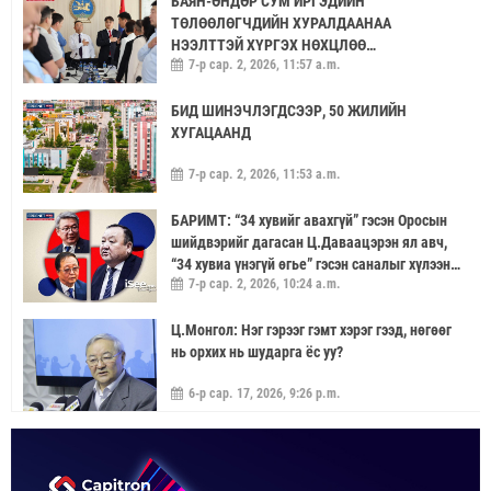
БАЯН-ӨНДӨР СУМ ИРГЭДИЙН
ТӨЛӨӨЛӨГЧДИЙН ХУРАЛДААНАА
НЭЭЛТТЭЙ ХҮРГЭХ НӨХЦЛӨӨ
7-р сар. 2, 2026, 11:57 a.m.
САЙЖРУУЛААЧ
БИД ШИНЭЧЛЭГДСЭЭР, 50 ЖИЛИЙН
ХУГАЦААНД
7-р сар. 2, 2026, 11:53 a.m.
БАРИМТ: “34 хувийг авахгүй” гэсэн Оросын
шийдвэрийг дагасан Ц.Даваацэрэн ял авч,
“34 хувиа үнэгүй өгье” гэсэн саналыг хүлээн
7-р сар. 2, 2026, 10:24 a.m.
аваагүй хүмүүс хариуцлагагүй үлдэв
Ц.Монгол: Нэг гэрээг гэмт хэрэг гээд, нөгөөг
нь орхих нь шударга ёс уу?
6-р сар. 17, 2026, 9:26 p.m.
МОНГОЛ УЛС “ЭРДЭНЭТ ҮЙЛДВЭР”-ЭЭР
ДАМЖУУЛААД ЗЭС ХАЙЛУУЛАХ
ҮЙЛДВЭРИЙН ХЭДЭН ХУВИЙГ ЭЗЭМШИХ ВЭ