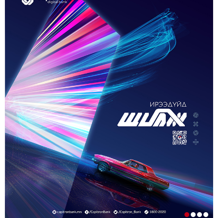
5-р сар. 21, 2026, 11:40 a.m.
ГЭДЭГ АСУУДАЛ ГАРЧ ИРНЭ
ЗУУН НАСЫГ ДАВСАН “ХӨВЧИЙН ХӨХ
ГОНИО” АЛДАРТАЙ Д.ГОНЧИГДАГВА
2-р сар. 17, 2026, 10:38 a.m.
ОРОН НУТАГТ ГАЗАР ОЛГОХ ЭРХ МЭДЛИЙГ
ШИЛЖҮҮЛНЭ
1-р сар. 19, 2026, 10:54 a.m.
ТЭТГЭВРИЙН ЗЭЭЛИЙН ХҮҮГ БУУРУУЛАХ,
УРТАСГАХ ЧИГЛЭЛЭЭР АЖИЛЛАНА
1-р сар. 19, 2026, 10:52 a.m.
ИРГЭДИЙН НЭРИЙН ДАНСНЫ
ХУРИМТЛАЛЫГ НЭГ САЯД ХҮРГЭНЭ
1-р сар. 19, 2026, 10:48 a.m.