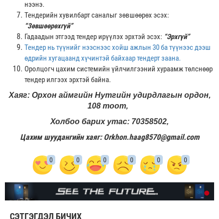
нээнэ.
Тендерийн хувилбарт саналыг зөвшөөрөх эсэх:
“Зөвшөөрөхгүй”
Гадаадын этгээд тендер ирүүлэх эрхтэй эсэх:
“Эрхгүй”
Тендер нь түүнийг нээснээс хойш ажлын 30 ба түүнээс дээш
өдрийн хугацаанд хүчинтэй байхаар тендерт заана.
Оролцогч цахим системийн үйлчилгээний хураамж төлснөөр
тендер илгээх эрхтэй байна.
Хаяг: Орхон аймгийн Нутгийн удирдлагын ордон,
108 тоот,
Холбоо барих утас: 70358502,
Цахим шуудангийн хаяг:
Orkhon.haag8570@gmail.com
0
0
0
0
0
0
СЭТГЭГДЭЛ БИЧИХ