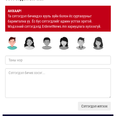
АНХААР!
Та сэтгэгдэл бичихдээ хууль зүйн болон ёс суртахууныг
баримтална уу. Ёс бус сэтгэгдлийг админ устгах эрхтэй.
Мэдээний сэтгэгдэлд ErdenetNews.mn хариуцлага хүлээхгүй.
Сэтгэгдэл илгээх