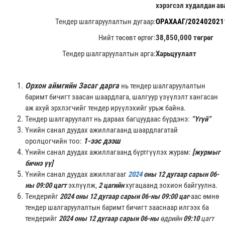
хэрэгсэл худалдан ав
Тендер шалгаруулалтын дугаар:
ОРАХААГ/202402021
Нийт төсөвт өртөг:
38,850,000 төгрөг
Тендер шалгаруулалтын арга:
Харьцуулалт
Орхон аймгийн Засаг дарга
нь тендер шалгаруулалтын
баримт бичигт заасан шаардлага, шалгуур үзүүлэлт хангасан
аж ахуй эрхлэгчийг тендер ирүүлэхийг урьж байна.
Тендер шалгаруулалт нь дараах багцуудаас бүрдэнэ:
“Үгүй”
Үнийн санал дуудах ажиллагаанд шаардлагатай
1-ээс дээш
оролцогчийн тоо:
Үнийн санал дуудах ажиллагаанд бүртгүүлэх журам:
[журмыг
бичнэ үү]
Үнийн санал дуудах ажиллагааг
2024
оны 12 дугаар сарын 06-
ны 09:00 цагт
эхлүүлж,
2 цагийн
хугацаанд зохион байгуулна.
Тендерийг
2024 оны 12 дугаар сарын 06-ны 09:00 цаг
-аас өмнө
тендер шалгаруулалтын баримт бичигт зааснаар илгээх ба
тендерийг
2024 оны 12 дугаар сарын 06-ны
өдрийн
09:10
цагт