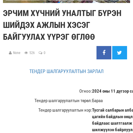
ЭРЧИМ ХҮЧНИЙ УНАЛТЫГ БҮРЭН
ШИЙДЭХ АЖЛЫН ХЭСЭГ
БАЙГУУЛАХ ҮҮРЭГ ӨГЛӨӨ
None
526
0
ТЕНДЕР ШАЛГАРУУЛАЛТЫН ЗАРЛАЛ
Огноо:
2024 оны 11 дүгээр с
Тендер шалгаруулалтын төрөл:
Бараа
Тендер шалгаруулалтын нэр:
Тусгай салбарын алб
цагийн байдлын онцл
байдлаас шалтгаалж 
шилжүүлэн байрлуула