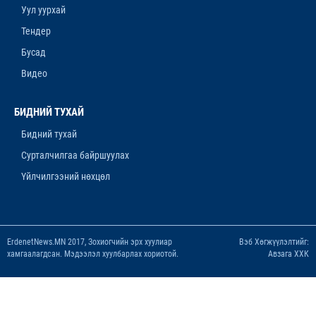
Уул уурхай
12-р сар. 11, 2025, 4:06 p.m.
Тендер
ОРОН НУТАГТ ХДХВ-ИЙН ХАЛДВАРТАЙ
Бусад
ХҮМҮҮСЭЭ ЭМЧЛЭХЭД БЭЛЭН ҮҮ
Видео
12-р сар. 4, 2025, 6:26 p.m.
“ЯНЗАГА” ЗУСЛАНГ 25 ТЭРБУМ ТӨГРӨГӨӨР
БИДНИЙ ТУХАЙ
БҮРЭН ШИНЭЧИЛНЭ
Бидний тухай
11-р сар. 14, 2025, 5:53 p.m.
Сурталчилгаа байршуулах
Үйлчилгээний нөхцөл
ErdenetNews.MN 2017, Зохиогчийн эрх хуулиар
Вэб Хөгжүүлэлтийг:
хамгаалагдсан. Мэдээлэл хуулбарлах хориотой.
Авзага ХХК