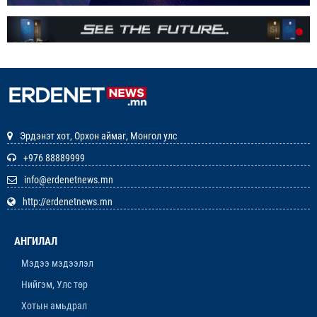
ЭНЭ ЖИЛ БҮХ НИЙТЭЭРЭЭ 15 ХОНОГ АМРАХ
НЬ
1-р сар. 7, 2026, 3:41 p.m.
РЕДАКЦИУДЫН НЭГДЭЛ “ГАН ҮЗЭГ”
ШАГНАЛ ХҮРТЛЭЭ
12-р сар. 22, 2025, 11:29 a.m.
Эрдэнэт хот, Орхон аймаг, Монгол улс
ЗАРЛАЛ
+976 88889999
info@erdenetnews.mn
12-р сар. 19, 2025, 3:20 p.m.
http://erdenetnews.mn
ОРХОН АЙМГИЙН ТӨСВИЙН ЕРӨНХИЙЛӨН
ЗАХИРАГЧИЙН 2026 ОНЫ ХУДАЛДАН АВАХ
АНГИЛАЛ
АЖИЛЛАГААНЫ ТӨЛӨВЛӨГӨӨ БАТЛАГДЛАА
12-р сар. 16, 2025, 9:47 a.m.
Мэдээ мэдээлэл
Нийгэм, Улс төр
ЛАНЖГАР ҮЙЛДВЭР МААНЬ
ЭРДЭНЭТЧҮҮДЭЭС ӨГӨӨЖ ХИШГЭЭ
Хотын амьдрал
ХАРАМЛАСААР Л БАЙХ УУ